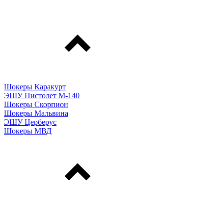
Шокеры Каракурт
ЭШУ Пистолет М-140
Шокеры Скорпион
Шокеры Мальвина
ЭШУ Церберус
Шокеры МВД