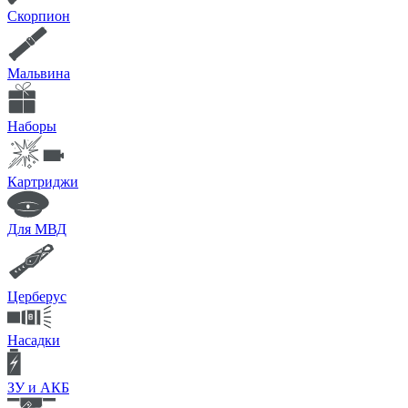
Скорпион
Мальвина
Наборы
Картриджи
Для МВД
Церберус
Насадки
ЗУ и АКБ