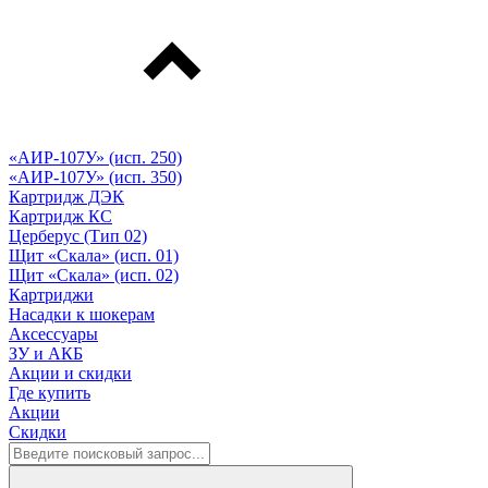
«АИР-107У» (исп. 250)
«АИР-107У» (исп. 350)
Картридж ДЭК
Картридж КС
Церберус (Тип 02)
Щит «Скала» (исп. 01)
Щит «Скала» (исп. 02)
Картриджи
Насадки к шокерам
Аксессуары
ЗУ и АКБ
Акции и скидки
Где купить
Акции
Скидки