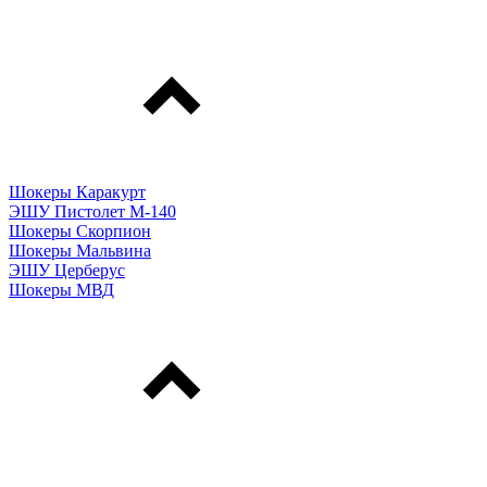
Шокеры Каракурт
ЭШУ Пистолет М-140
Шокеры Скорпион
Шокеры Мальвина
ЭШУ Церберус
Шокеры МВД