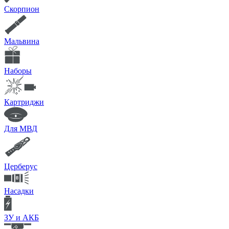
Скорпион
Мальвина
Наборы
Картриджи
Для МВД
Церберус
Насадки
ЗУ и АКБ