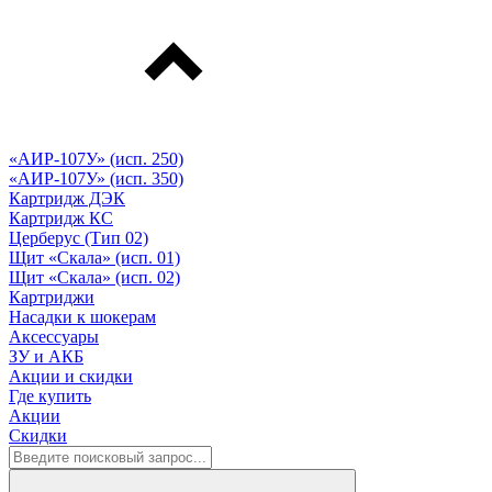
«АИР-107У» (исп. 250)
«АИР-107У» (исп. 350)
Картридж ДЭК
Картридж КС
Церберус (Тип 02)
Щит «Скала» (исп. 01)
Щит «Скала» (исп. 02)
Картриджи
Насадки к шокерам
Аксессуары
ЗУ и АКБ
Акции и скидки
Где купить
Акции
Скидки