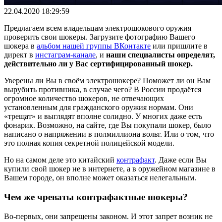
22.04.2020 18:29:59
Предлагаем всем владельцам электрошокового оружия
проверить свои шокеры. Загрузите фотографию Вашего
шокера в
альбом нашей группы ВКонтакте
или пришлите в
директ в
инстаграм-канале
, и
наши специалисты определят,
действительно ли у Вас сертифицированный шокер.
Уверены ли Вы в своём электрошокере? Поможет ли он Вам
вырубить противника, в случае чего? В России продаётся
огромное количество шокеров, не отвечающих
установленным для гражданского оружия нормам. Они
«трещат» и выглядят вполне солидно. У многих даже есть
фонарик. Возможно, на сайте, где Вы покупали шокер, было
написано о напряжении в полмиллиона вольт. Или о том, что
это полная копия секретной полицейской модели.
Но на самом деле это китайский
контрафакт
. Даже если Вы
купили свой шокер не в интернете, а в оружейном магазине в
Вашем городе, он вполне может оказаться нелегальным.
Чем же чреваты контрафактные шокеры?
Во-первых, они запрещены законом. И этот запрет возник не