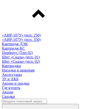
«АИР-107У» (исп. 250)
«АИР-107У» (исп. 350)
Картридж ДЭК
Картридж КС
Церберус (Тип 02)
Щит «Скала» (исп. 01)
Щит «Скала» (исп. 02)
Картриджи
Насадки к шокерам
Аксессуары
ЗУ и АКБ
Акции и скидки
Где купить
Акции
Скидки