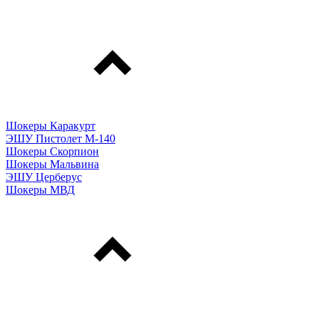
Шокеры Каракурт
ЭШУ Пистолет М-140
Шокеры Скорпион
Шокеры Мальвина
ЭШУ Церберус
Шокеры МВД