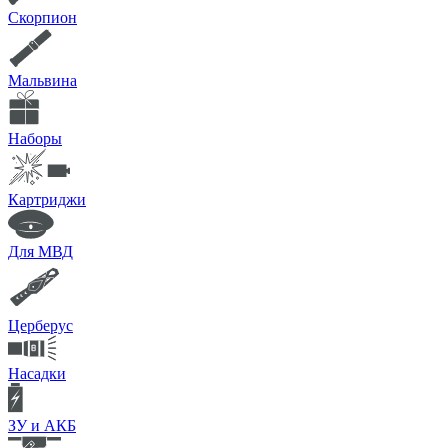
Скорпион
Мальвина
Наборы
Картриджи
Для МВД
Церберус
Насадки
ЗУ и АКБ