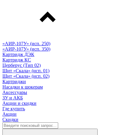
«АИР-107У» (исп. 250)
«АИР-107У» (исп. 350)
Картридж ДЭК
Картридж КС
Церберус (Тип 02)
Щит «Скала» (исп. 01)
Щит «Скала» (исп. 02)
Картриджи
Насадки к шокерам
Аксессуары
ЗУ и АКБ
Акции и скидки
Где купить
Акции
Скидки