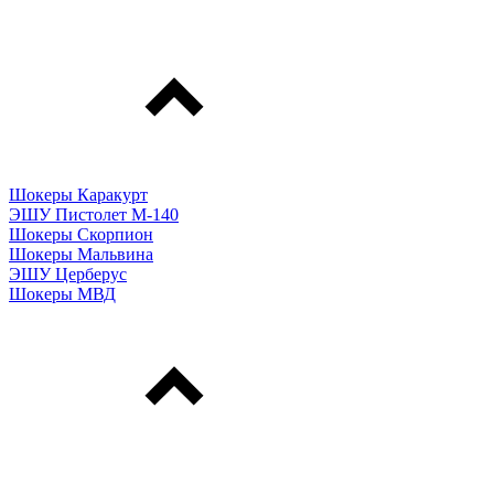
Шокеры Каракурт
ЭШУ Пистолет М-140
Шокеры Скорпион
Шокеры Мальвина
ЭШУ Церберус
Шокеры МВД