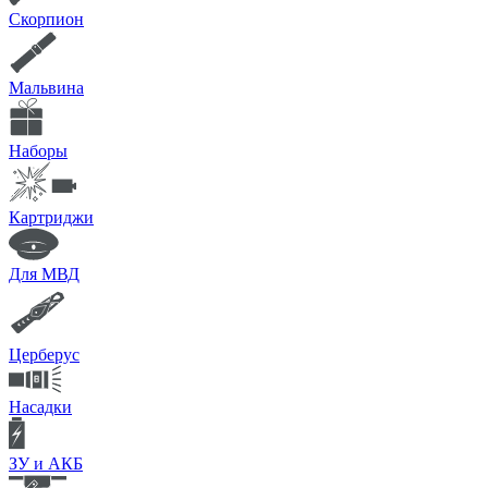
Скорпион
Мальвина
Наборы
Картриджи
Для МВД
Церберус
Насадки
ЗУ и АКБ