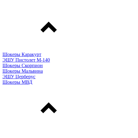
Шокеры Каракурт
ЭШУ Пистолет М-140
Шокеры Скорпион
Шокеры Мальвина
ЭШУ Церберус
Шокеры МВД