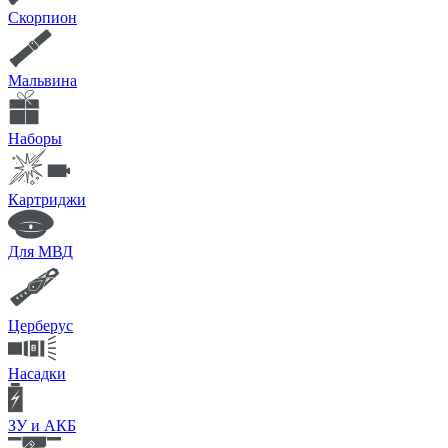
Скорпион
Мальвина
Наборы
Картриджи
Для МВД
Церберус
Насадки
ЗУ и АКБ