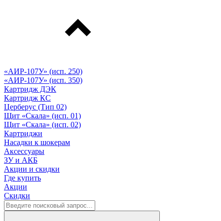
«АИР-107У» (исп. 250)
«АИР-107У» (исп. 350)
Картридж ДЭК
Картридж КС
Церберус (Тип 02)
Щит «Скала» (исп. 01)
Щит «Скала» (исп. 02)
Картриджи
Насадки к шокерам
Аксессуары
ЗУ и АКБ
Акции и скидки
Где купить
Акции
Скидки