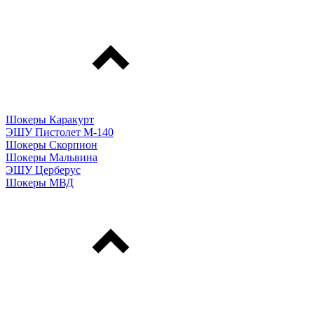
Шокеры Каракурт
ЭШУ Пистолет М-140
Шокеры Скорпион
Шокеры Мальвина
ЭШУ Церберус
Шокеры МВД