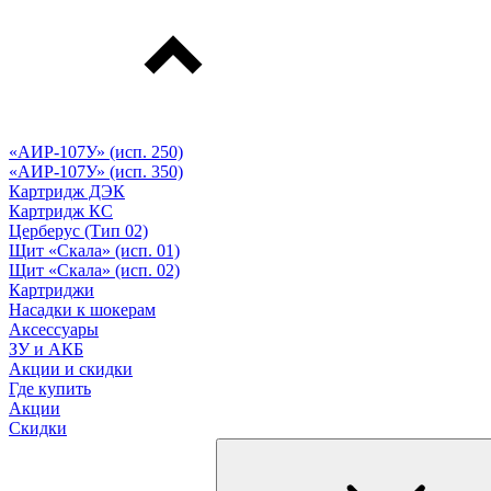
«АИР-107У» (исп. 250)
«АИР-107У» (исп. 350)
Картридж ДЭК
Картридж КС
Церберус (Тип 02)
Щит «Скала» (исп. 01)
Щит «Скала» (исп. 02)
Картриджи
Насадки к шокерам
Аксессуары
ЗУ и АКБ
Акции и скидки
Где купить
Акции
Скидки