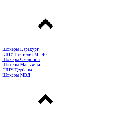
Шокеры Каракурт
ЭШУ Пистолет М-140
Шокеры Скорпион
Шокеры Мальвина
ЭШУ Церберус
Шокеры МВД