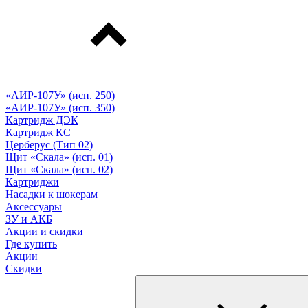
«АИР-107У» (исп. 250)
«АИР-107У» (исп. 350)
Картридж ДЭК
Картридж КС
Церберус (Тип 02)
Щит «Скала» (исп. 01)
Щит «Скала» (исп. 02)
Картриджи
Насадки к шокерам
Аксессуары
ЗУ и АКБ
Акции и скидки
Где купить
Акции
Скидки