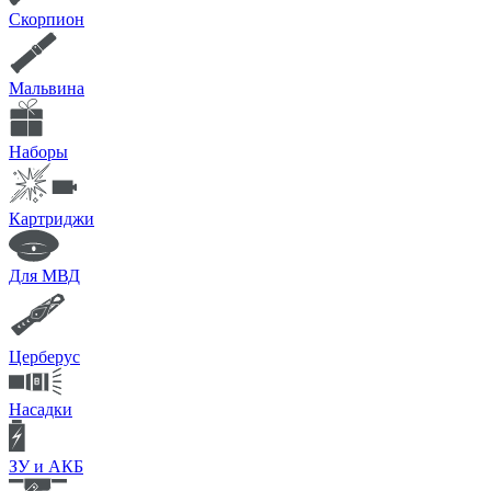
Скорпион
Мальвина
Наборы
Картриджи
Для МВД
Церберус
Насадки
ЗУ и АКБ