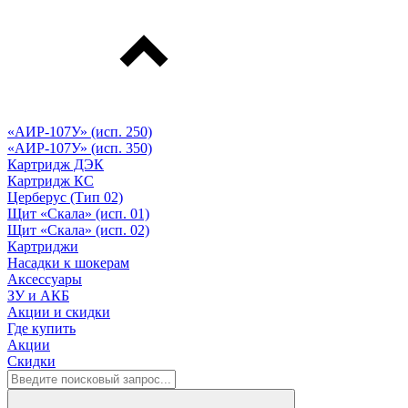
«АИР-107У» (исп. 250)
«АИР-107У» (исп. 350)
Картридж ДЭК
Картридж КС
Церберус (Тип 02)
Щит «Скала» (исп. 01)
Щит «Скала» (исп. 02)
Картриджи
Насадки к шокерам
Аксессуары
ЗУ и АКБ
Акции и скидки
Где купить
Акции
Скидки