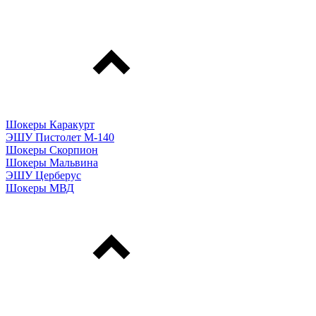
Шокеры Каракурт
ЭШУ Пистолет М-140
Шокеры Скорпион
Шокеры Мальвина
ЭШУ Церберус
Шокеры МВД