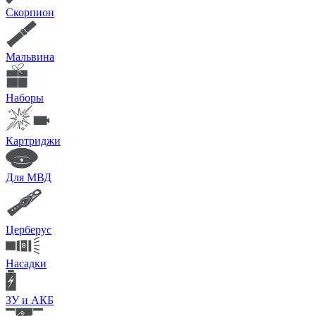
Скорпион
Мальвина
Наборы
Картриджи
Для МВД
Церберус
Насадки
ЗУ и АКБ