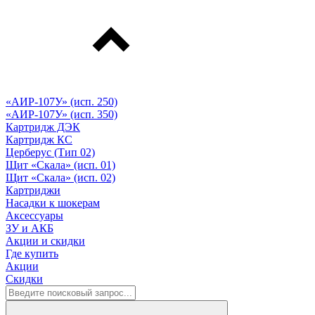
«АИР-107У» (исп. 250)
«АИР-107У» (исп. 350)
Картридж ДЭК
Картридж КС
Церберус (Тип 02)
Щит «Скала» (исп. 01)
Щит «Скала» (исп. 02)
Картриджи
Насадки к шокерам
Аксессуары
ЗУ и АКБ
Акции и скидки
Где купить
Акции
Скидки