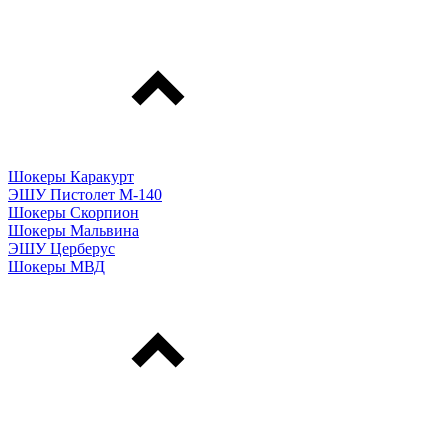
Шокеры Каракурт
ЭШУ Пистолет М-140
Шокеры Скорпион
Шокеры Мальвина
ЭШУ Церберус
Шокеры МВД