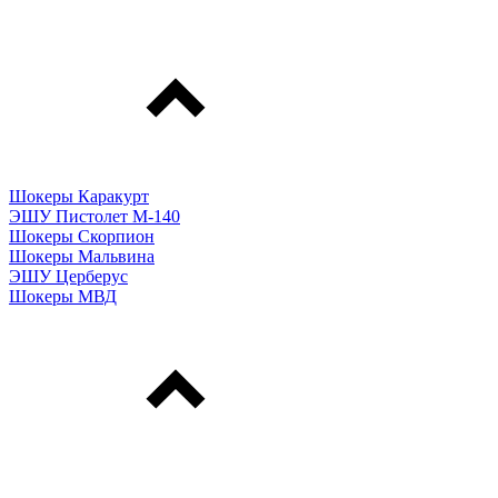
Шокеры Каракурт
ЭШУ Пистолет М-140
Шокеры Скорпион
Шокеры Мальвина
ЭШУ Церберус
Шокеры МВД