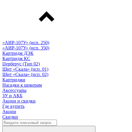
«АИР-107У» (исп. 250)
«АИР-107У» (исп. 350)
Картридж ДЭК
Картридж КС
Церберус (Тип 02)
Щит «Скала» (исп. 01)
Щит «Скала» (исп. 02)
Картриджи
Насадки к шокерам
Аксессуары
ЗУ и АКБ
Акции и скидки
Где купить
Акции
Скидки