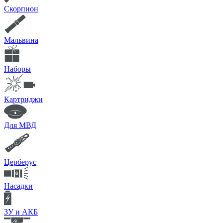
Скорпион
Мальвина
Наборы
Картриджи
Для МВД
Церберус
Насадки
ЗУ и АКБ