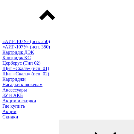
«АИР-107У» (исп. 250)
«АИР-107У» (исп. 350)
Картридж ДЭК
Картридж КС
Церберус (Тип 02)
Щит «Скала» (исп. 01)
Щит «Скала» (исп. 02)
Картриджи
Насадки к шокерам
Аксессуары
ЗУ и АКБ
Акции и скидки
Где купить
Акции
Скидки