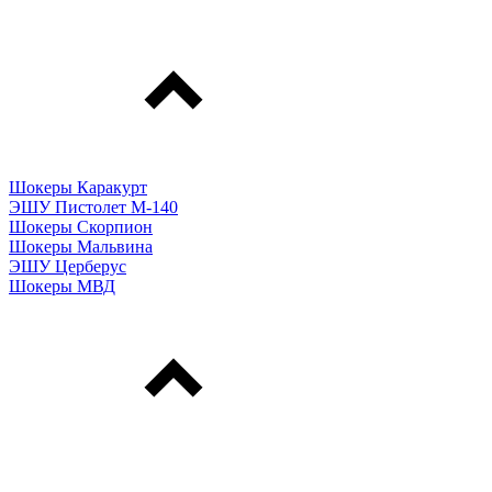
Шокеры Каракурт
ЭШУ Пистолет М-140
Шокеры Скорпион
Шокеры Мальвина
ЭШУ Церберус
Шокеры МВД