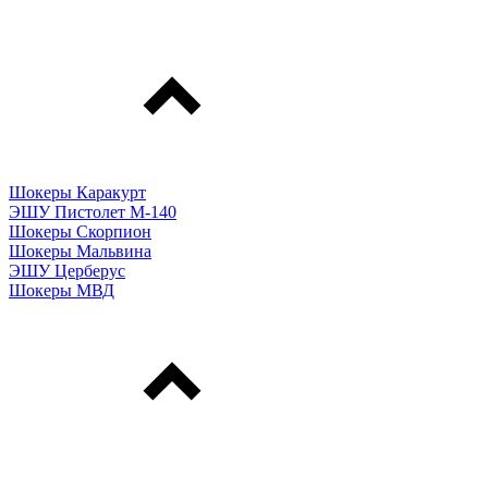
Шокеры Каракурт
ЭШУ Пистолет М-140
Шокеры Скорпион
Шокеры Мальвина
ЭШУ Церберус
Шокеры МВД