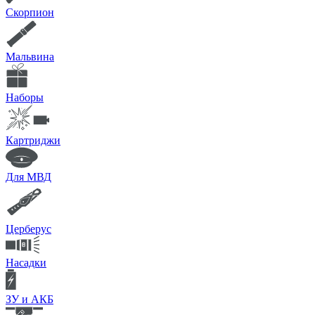
Скорпион
Мальвина
Наборы
Картриджи
Для МВД
Церберус
Насадки
ЗУ и АКБ