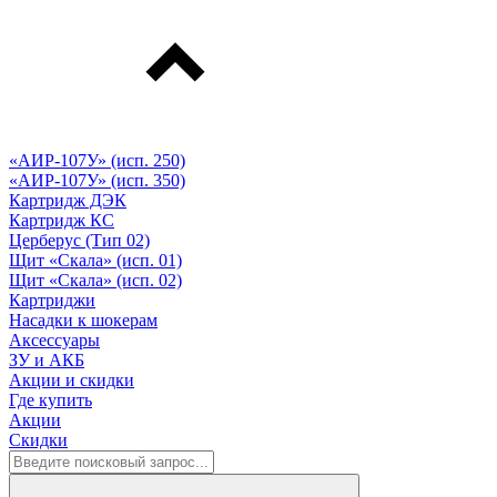
«АИР-107У» (исп. 250)
«АИР-107У» (исп. 350)
Картридж ДЭК
Картридж КС
Церберус (Тип 02)
Щит «Скала» (исп. 01)
Щит «Скала» (исп. 02)
Картриджи
Насадки к шокерам
Аксессуары
ЗУ и АКБ
Акции и скидки
Где купить
Акции
Скидки