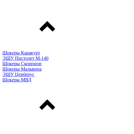
Шокеры Каракурт
ЭШУ Пистолет М-140
Шокеры Скорпион
Шокеры Мальвина
ЭШУ Церберус
Шокеры МВД