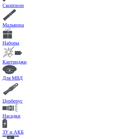
Скорпион
Мальвина
Наборы
Картриджи
Для МВД
Церберус
Насадки
ЗУ и АКБ