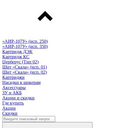
«АИР-107У» (исп. 250)
«АИР-107У» (исп. 350)
Картридж ДЭК
Картридж КС
Церберус (Тип 02)
Щит «Скала» (исп. 01)
Щит «Скала» (исп. 02)
Картриджи
Насадки к шокерам
Аксессуары
ЗУ и АКБ
Акции и скидки
Где купить
Акции
Скидки