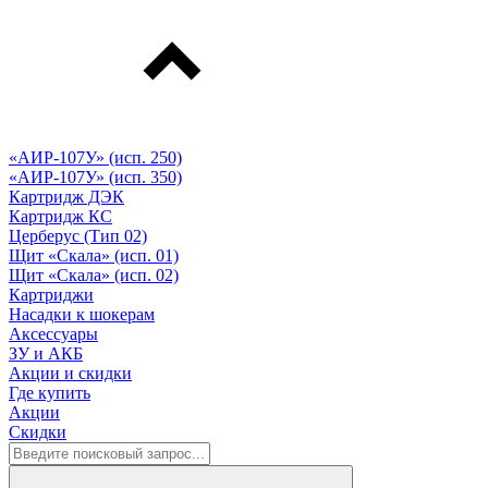
«АИР-107У» (исп. 250)
«АИР-107У» (исп. 350)
Картридж ДЭК
Картридж КС
Церберус (Тип 02)
Щит «Скала» (исп. 01)
Щит «Скала» (исп. 02)
Картриджи
Насадки к шокерам
Аксессуары
ЗУ и АКБ
Акции и скидки
Где купить
Акции
Скидки