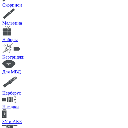
Скорпион
Мальвина
Наборы
Картриджи
Для МВД
Церберус
Насадки
ЗУ и АКБ