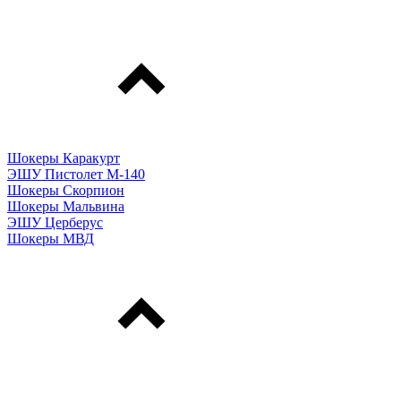
Шокеры Каракурт
ЭШУ Пистолет М-140
Шокеры Скорпион
Шокеры Мальвина
ЭШУ Церберус
Шокеры МВД