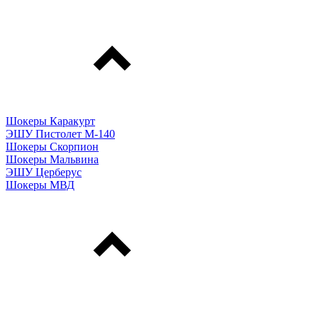
Шокеры Каракурт
ЭШУ Пистолет М-140
Шокеры Скорпион
Шокеры Мальвина
ЭШУ Церберус
Шокеры МВД