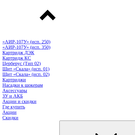
«АИР-107У» (исп. 250)
«АИР-107У» (исп. 350)
Картридж ДЭК
Картридж КС
Церберус (Тип 02)
Щит «Скала» (исп. 01)
Щит «Скала» (исп. 02)
Картриджи
Насадки к шокерам
Аксессуары
ЗУ и АКБ
Акции и скидки
Где купить
Акции
Скидки