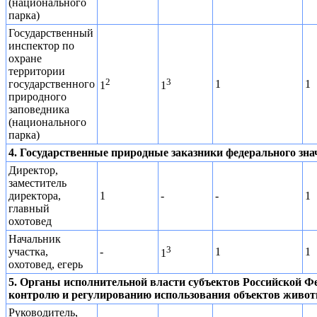
(национального
парка)
Государственный
инспектор по
охране
территории
2
3
государственного
1
1
1
1
природного
заповедника
(национального
парка)
4. Государственные природные заказники федерального зна
Директор,
заместитель
директора,
1
-
-
1
главный
охотовед
Начальник
3
участка,
-
1
1
1
охотовед, егерь
5. Органы исполнительной власти субъектов Российской Ф
контролю и регулированию использования объектов животн
Руководитель,