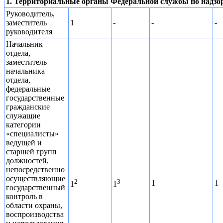
1. Территориальные органы Федеральной службы по надзор
Руководитель,
заместитель
1
-
-
-
руководителя
Начальник
отдела,
заместитель
начальника
отдела,
федеральные
государственные
гражданские
служащие
категории
«специалисты»
ведущей и
старшей групп
должностей,
непосредственно
осуществляющие
2
3
1
1
1
1
государственный
контроль в
области охраны,
воспроизводства