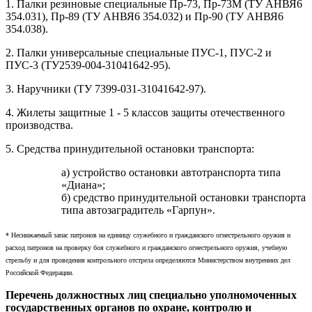
1. Палки резиновые специальные Пр-73, Пр-73М (ТУ АНВЯ6
354.031), Пр-89 (ТУ АНВЯ6 354.032) и Пр-90 (ТУ АНВЯ6
354.038).
2. Палки универсальные специальные ПУС-1, ПУС-2 и
ПУС-3 (ТУ2539-004-31041642-95).
3. Наручники (ТУ 7399-031-31041642-97).
4. Жилеты защитные 1 - 5 классов защиты отечественного
производства.
5. Средства принудительной остановки транспорта:
а) устройство остановки автотранспорта типа
«Диана»;
б) средство принудительной остановки транспорта
типа автозаградитель «Гарпун».
* Неснижаемый запас патронов на единицу служебного и гражданского огнестрельного оружия и
расход патронов на проверку боя служебного и гражданского огнестрельного оружия, учебную
стрельбу и для проведения контрольного отстрела определяются Министерством внутренних дел
Российской Федерации.
Перечень должностных лиц специально уполномоченных
государственных органов по охране, контролю и