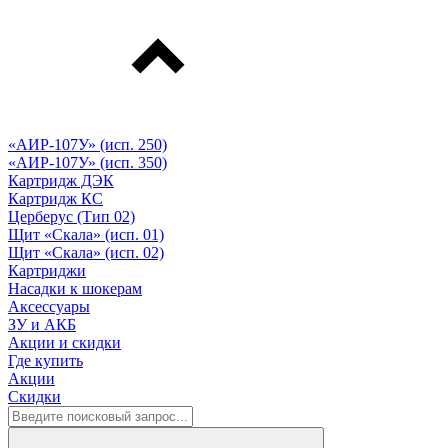
«АИР-107У» (исп. 250)
«АИР-107У» (исп. 350)
Картридж ДЭК
Картридж КС
Церберус (Тип 02)
Щит «Скала» (исп. 01)
Щит «Скала» (исп. 02)
Картриджи
Насадки к шокерам
Аксессуары
ЗУ и АКБ
Акции и скидки
Где купить
Акции
Скидки