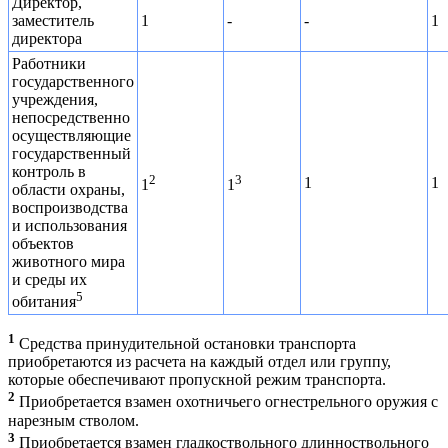
Директор,
заместитель
1
-
-
1
директора
Работники
государственного
учреждения,
непосредственно
осуществляющие
государственный
контроль в
2
3
1
1
1
1
области охраны,
воспроизводства
и использования
объектов
животного мира
и среды их
5
обитания
1
Средства принудительной остановки транспорта
приобретаются из расчета на каждый отдел или группу,
которые обеспечивают пропускной режим транспорта.
2
Приобретается взамен охотничьего огнестрельного оружия с
нарезным стволом.
3
Приобретается взамен гладкоствольного длинноствольного