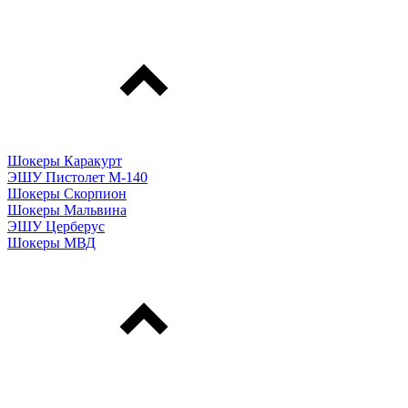
Шокеры Каракурт
ЭШУ Пистолет М-140
Шокеры Скорпион
Шокеры Мальвина
ЭШУ Церберус
Шокеры МВД