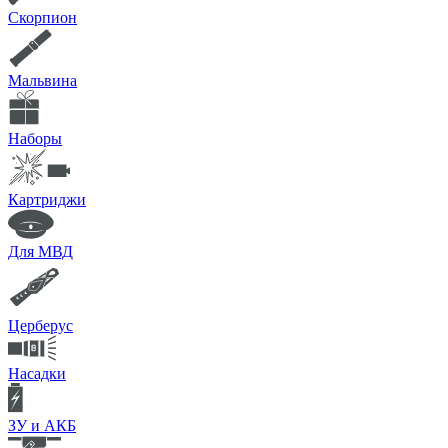
Скорпион
Мальвина
Наборы
Картриджи
Для МВД
Церберус
Насадки
ЗУ и АКБ