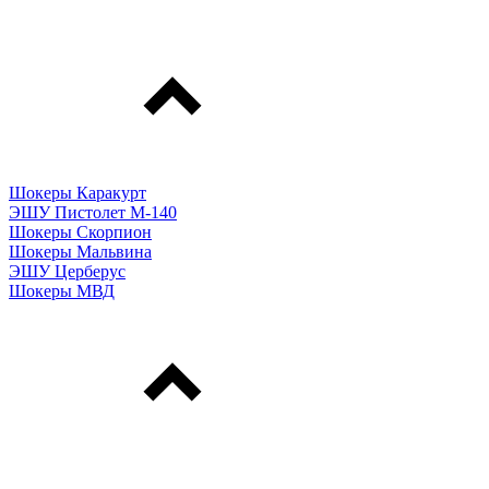
Шокеры Каракурт
ЭШУ Пистолет М-140
Шокеры Скорпион
Шокеры Мальвина
ЭШУ Церберус
Шокеры МВД