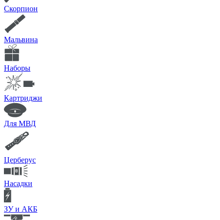
Скорпион
Мальвина
Наборы
Картриджи
Для МВД
Церберус
Насадки
ЗУ и АКБ