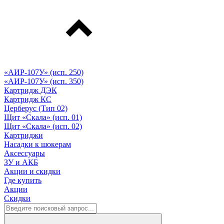
«АИР-107У» (исп. 250)
«АИР-107У» (исп. 350)
Картридж ДЭК
Картридж КС
Церберус (Тип 02)
Щит «Скала» (исп. 01)
Щит «Скала» (исп. 02)
Картриджи
Насадки к шокерам
Аксессуары
ЗУ и АКБ
Акции и скидки
Где купить
Акции
Скидки