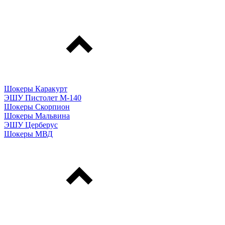
Шокеры Каракурт
ЭШУ Пистолет М-140
Шокеры Скорпион
Шокеры Мальвина
ЭШУ Церберус
Шокеры МВД