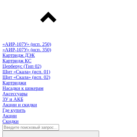
«АИР-107У» (исп. 250)
«АИР-107У» (исп. 350)
Картридж ДЭК
Картридж КС
Церберус (Тип 02)
Щит «Скала» (исп. 01)
Щит «Скала» (исп. 02)
Картриджи
Насадки к шокерам
Аксессуары
ЗУ и АКБ
Акции и скидки
Где купить
Акции
Скидки