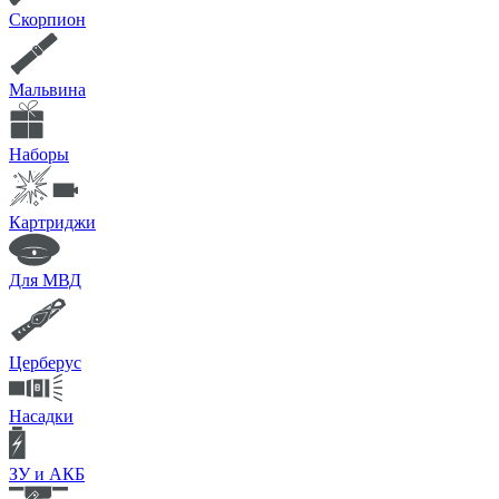
Скорпион
Мальвина
Наборы
Картриджи
Для МВД
Церберус
Насадки
ЗУ и АКБ