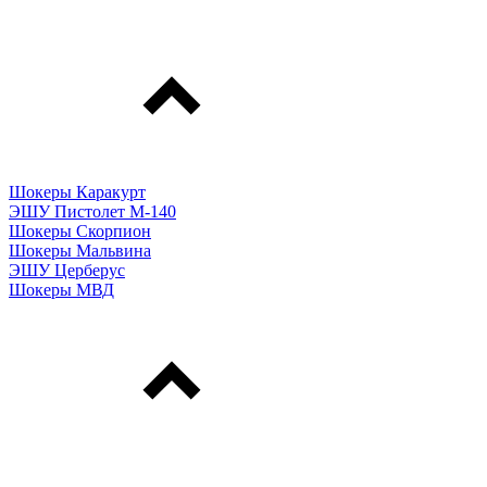
Шокеры Каракурт
ЭШУ Пистолет М-140
Шокеры Скорпион
Шокеры Мальвина
ЭШУ Церберус
Шокеры МВД