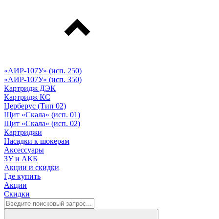
«АИР-107У» (исп. 250)
«АИР-107У» (исп. 350)
Картридж ДЭК
Картридж КС
Церберус (Тип 02)
Щит «Скала» (исп. 01)
Щит «Скала» (исп. 02)
Картриджи
Насадки к шокерам
Аксессуары
ЗУ и АКБ
Акции и скидки
Где купить
Акции
Скидки