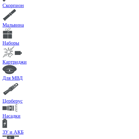
Скорпион
Мальвина
Наборы
Картриджи
Для МВД
Церберус
Насадки
ЗУ и АКБ