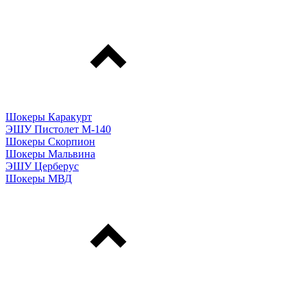
Шокеры Каракурт
ЭШУ Пистолет М-140
Шокеры Скорпион
Шокеры Мальвина
ЭШУ Церберус
Шокеры МВД