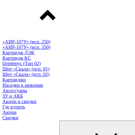
«АИР-107У» (исп. 250)
«АИР-107У» (исп. 350)
Картридж ДЭК
Картридж КС
Церберус (Тип 02)
Щит «Скала» (исп. 01)
Щит «Скала» (исп. 02)
Картриджи
Насадки к шокерам
Аксессуары
ЗУ и АКБ
Акции и скидки
Где купить
Акции
Скидки