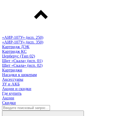
«АИР-107У» (исп. 250)
«АИР-107У» (исп. 350)
Картридж ДЭК
Картридж КС
Церберус (Тип 02)
Щит «Скала» (исп. 01)
Щит «Скала» (исп. 02)
Картриджи
Насадки к шокерам
Аксессуары
ЗУ и АКБ
Акции и скидки
Где купить
Акции
Скидки