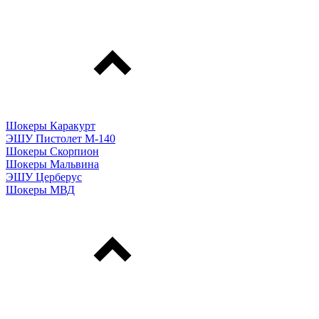
Шокеры Каракурт
ЭШУ Пистолет М-140
Шокеры Скорпион
Шокеры Мальвина
ЭШУ Церберус
Шокеры МВД