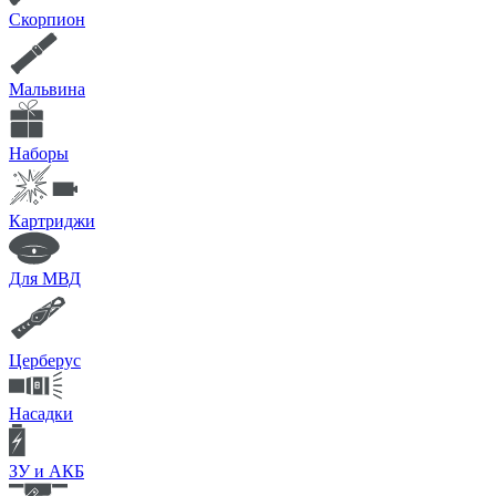
Скорпион
Мальвина
Наборы
Картриджи
Для МВД
Церберус
Насадки
ЗУ и АКБ