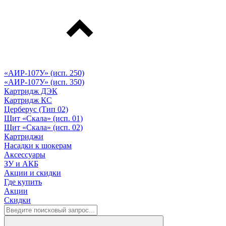
«АИР-107У» (исп. 250)
«АИР-107У» (исп. 350)
Картридж ДЭК
Картридж КС
Церберус (Тип 02)
Щит «Скала» (исп. 01)
Щит «Скала» (исп. 02)
Картриджи
Насадки к шокерам
Аксессуары
ЗУ и АКБ
Акции и скидки
Где купить
Акции
Скидки