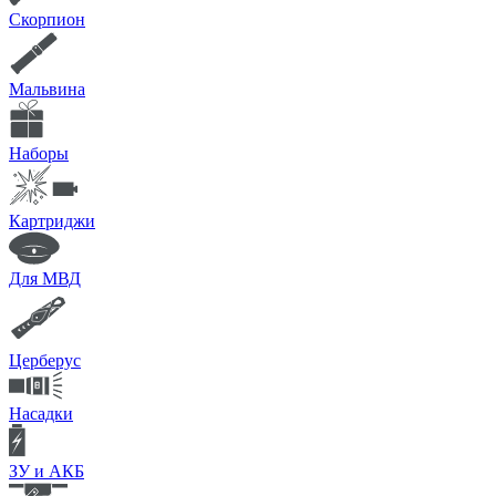
Скорпион
Мальвина
Наборы
Картриджи
Для МВД
Церберус
Насадки
ЗУ и АКБ