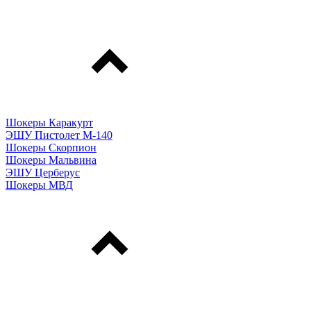
Шокеры Каракурт
ЭШУ Пистолет М-140
Шокеры Скорпион
Шокеры Мальвина
ЭШУ Церберус
Шокеры МВД