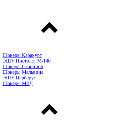
Шокеры Каракурт
ЭШУ Пистолет М-140
Шокеры Скорпион
Шокеры Мальвина
ЭШУ Церберус
Шокеры МВД