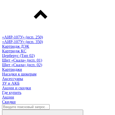
«АИР-107У» (исп. 250)
«АИР-107У» (исп. 350)
Картридж ДЭК
Картридж КС
Церберус (Тип 02)
Щит «Скала» (исп. 01)
Щит «Скала» (исп. 02)
Картриджи
Насадки к шокерам
Аксессуары
ЗУ и АКБ
Акции и скидки
Где купить
Акции
Скидки