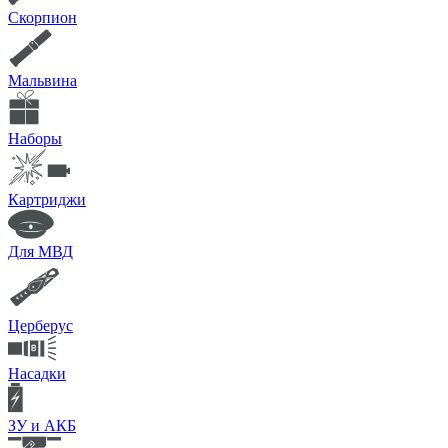
Скорпион
Мальвина
Наборы
Картриджи
Для МВД
Церберус
Насадки
ЗУ и АКБ