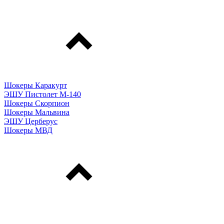
Шокеры Каракурт
ЭШУ Пистолет М-140
Шокеры Скорпион
Шокеры Мальвина
ЭШУ Церберус
Шокеры МВД