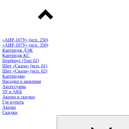
«АИР-107У» (исп. 250)
«АИР-107У» (исп. 350)
Картридж ДЭК
Картридж КС
Церберус (Тип 02)
Щит «Скала» (исп. 01)
Щит «Скала» (исп. 02)
Картриджи
Насадки к шокерам
Аксессуары
ЗУ и АКБ
Акции и скидки
Где купить
Акции
Скидки