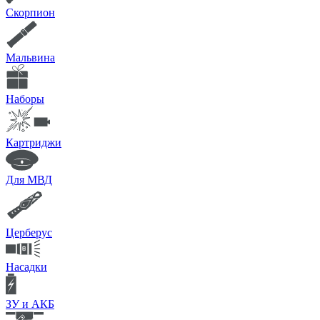
Скорпион
Мальвина
Наборы
Картриджи
Для МВД
Церберус
Насадки
ЗУ и АКБ