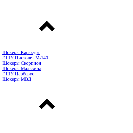
Шокеры Каракурт
ЭШУ Пистолет М-140
Шокеры Скорпион
Шокеры Мальвина
ЭШУ Церберус
Шокеры МВД