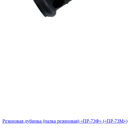
Резиновая дубинка (палка резиновая) «ПР-73Ф» («ПР-73М»)