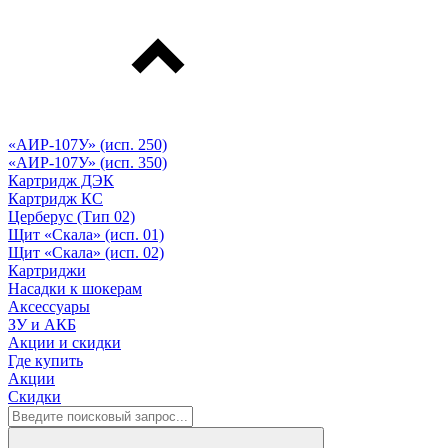
«АИР-107У» (исп. 250)
«АИР-107У» (исп. 350)
Картридж ДЭК
Картридж КС
Церберус (Тип 02)
Щит «Скала» (исп. 01)
Щит «Скала» (исп. 02)
Картриджи
Насадки к шокерам
Аксессуары
ЗУ и АКБ
Акции и скидки
Где купить
Акции
Скидки