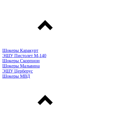
Шокеры Каракурт
ЭШУ Пистолет М-140
Шокеры Скорпион
Шокеры Мальвина
ЭШУ Церберус
Шокеры МВД