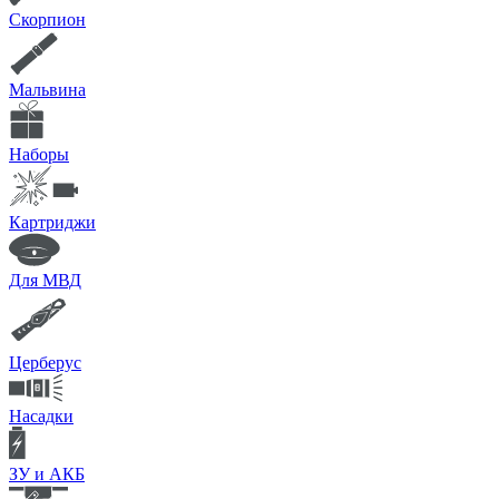
Скорпион
Мальвина
Наборы
Картриджи
Для МВД
Церберус
Насадки
ЗУ и АКБ