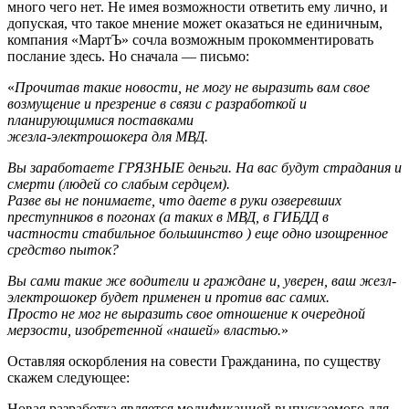
много чего нет. Не имея возможности ответить ему лично, и
допуская, что такое мнение может оказаться не единичным,
компания «МартЪ» сочла возможным прокомментировать
послание здесь. Но сначала — письмо:
«
Прочитав такие новости, не могу не выразить вам свое
возмущение и презрение в связи с разработкой и
планирующимися поставками
жезла-электрошокера для МВД.
Вы заработаете ГРЯЗНЫЕ деньги. На вас будут страдания и
смерти (людей со слабым сердцем).
Разве вы не понимаете, что даете в руки озверевших
преступников в погонах (а таких в МВД, в ГИБДД в
частности стабильное большинство ) еще одно изощренное
средство пыток?
Вы сами такие же водители и граждане и, уверен, ваш жезл-
электрошокер будет применен и против вас самих.
Просто не мог не выразить свое отношение к очередной
мерзости, изобретенной «нашей» властью.
»
Оставляя оскорбления на совести Гражданина, по существу
скажем следующее:
Новая разработка является модификацией выпускаемого для