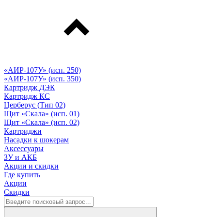
«АИР-107У» (исп. 250)
«АИР-107У» (исп. 350)
Картридж ДЭК
Картридж КС
Церберус (Тип 02)
Щит «Скала» (исп. 01)
Щит «Скала» (исп. 02)
Картриджи
Насадки к шокерам
Аксессуары
ЗУ и АКБ
Акции и скидки
Где купить
Акции
Скидки