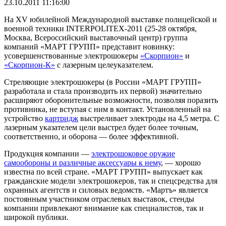
23.10.2011 11:16:00
На XV юбилейной Международной выставке полицейской и
военной техники INTERPOLITEX-2011 (25-28 октября,
Москва, Всероссийский выставочный центр) группа
компаний «МАРТ ГРУПП» представит новинку:
усовершенствованные электрошокеры
«Скорпион»
и
«Скорпион-К»
с лазерным целеуказателем.
Стреляющие электрошокеры (в России «МАРТ ГРУПП»
разработала и стала производить их первой) значительно
расширяют оборонительные возможности, позволяя поразить
противника, не вступая с ним в контакт. Установленный на
устройство
картридж
выстреливает электроды на 4,5 метра. С
лазерным указателем цели выстрел будет более точным,
соответственно, и оборона — более эффективной.
Продукция компании —
электрошоковое оружие
самообороны и различные аксессуары к нему
, — хорошо
известна по всей стране. «МАРТ ГРУПП» выпускает как
гражданские модели электрошокеров, так и спецсредства для
охранных агентств и силовых ведомств. «Мартъ» является
постоянным участником отраслевых выставок, стенды
компании привлекают внимание как специалистов, так и
широкой публики.