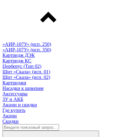
«АИР-107У» (исп. 250)
«АИР-107У» (исп. 350)
Картридж ДЭК
Картридж КС
Церберус (Тип 02)
Щит «Скала» (исп. 01)
Щит «Скала» (исп. 02)
Картриджи
Насадки к шокерам
Аксессуары
ЗУ и АКБ
Акции и скидки
Где купить
Акции
Скидки