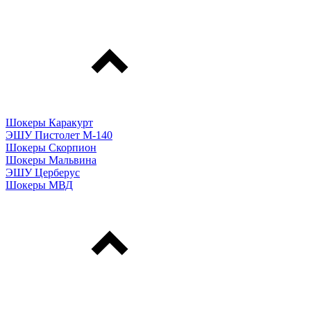
Шокеры Каракурт
ЭШУ Пистолет М-140
Шокеры Скорпион
Шокеры Мальвина
ЭШУ Церберус
Шокеры МВД