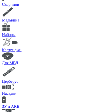
Скорпион
Мальвина
Наборы
Картриджи
Для МВД
Церберус
Насадки
ЗУ и АКБ