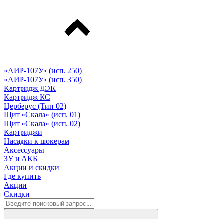
«АИР-107У» (исп. 250)
«АИР-107У» (исп. 350)
Картридж ДЭК
Картридж КС
Церберус (Тип 02)
Щит «Скала» (исп. 01)
Щит «Скала» (исп. 02)
Картриджи
Насадки к шокерам
Аксессуары
ЗУ и АКБ
Акции и скидки
Где купить
Акции
Скидки