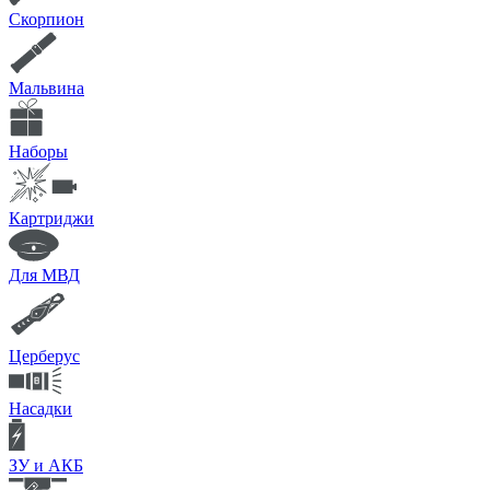
Скорпион
Мальвина
Наборы
Картриджи
Для МВД
Церберус
Насадки
ЗУ и АКБ