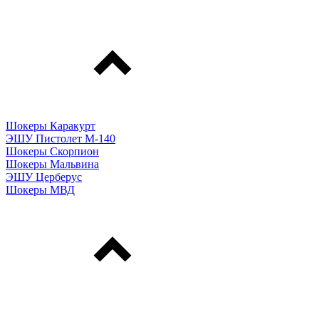
Шокеры Каракурт
ЭШУ Пистолет М-140
Шокеры Скорпион
Шокеры Мальвина
ЭШУ Церберус
Шокеры МВД