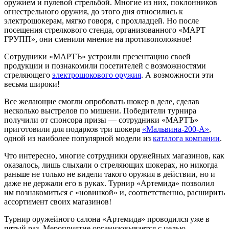
оружием и пулевой стрельбой. Многие из них, поклонников
огнестрельного оружия, до этого дня относились к
электрошокерам, мягко говоря, с прохладцей. Но после
посещения стрелкового стенда, организованного «МАРТ
ГРУПП», они сменили мнение на противоположное!
Сотрудники «МАРТЪ» устроили презентацию своей
продукции и познакомили посетителей с возможностями
стреляющего
электрошокового оружия
. А возможности эти
весьма широки!
Все желающие смогли опробовать шокер в деле, сделав
несколько выстрелов по мишени. Победители турнира
получили от спонсора призы — сотрудники «МАРТЪ»
приготовили для подарков три шокера
«Мальвина-200-А»
,
одной из наиболее популярной модели из
каталога компании
.
Что интересно, многие сотрудники оружейных магазинов, как
оказалось, лишь слыхали о стреляющих шокерах, но никогда
раньше не только не видели такого оружия в действии, но и
даже не держали его в руках. Турнир «Артемида» позволил
им познакомиться с «новинкой» и, соответственно, расширить
ассортимент своих магазинов!
Турнир оружейного салона «Артемида» проводился уже в
пятый раз. Мероприятие организовывается с целью