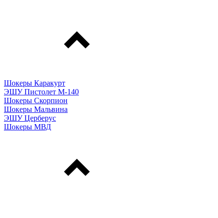
Шокеры Каракурт
ЭШУ Пистолет М-140
Шокеры Скорпион
Шокеры Мальвина
ЭШУ Церберус
Шокеры МВД