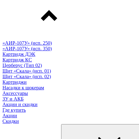
«АИР-107У» (исп. 250)
«АИР-107У» (исп. 350)
Картридж ДЭК
Картридж КС
Церберус (Тип 02)
Щит «Скала» (исп. 01)
Щит «Скала» (исп. 02)
Картриджи
Насадки к шокерам
Аксессуары
ЗУ и АКБ
Акции и скидки
Где купить
Акции
Скидки