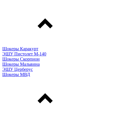
Шокеры Каракурт
ЭШУ Пистолет М-140
Шокеры Скорпион
Шокеры Мальвина
ЭШУ Церберус
Шокеры МВД