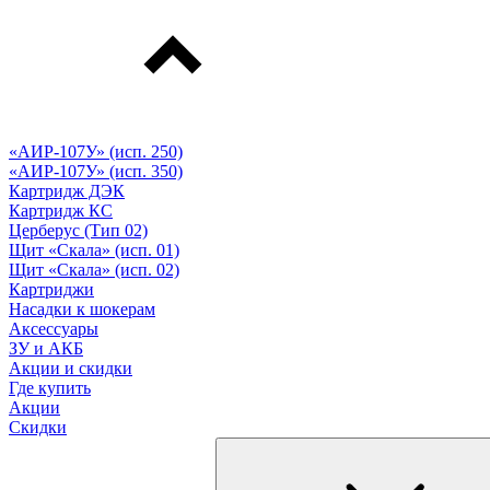
«АИР-107У» (исп. 250)
«АИР-107У» (исп. 350)
Картридж ДЭК
Картридж КС
Церберус (Тип 02)
Щит «Скала» (исп. 01)
Щит «Скала» (исп. 02)
Картриджи
Насадки к шокерам
Аксессуары
ЗУ и АКБ
Акции и скидки
Где купить
Акции
Скидки