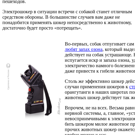
пешеходов.
Электрошокер в ситуации встречи с собакой станет отличным
средством обороны. В большинстве случаев вам даже не
понадобится применять шокер непосредственно к животному,
достаточно будет просто «потрещать».
Во-первых, собак отпугивает сам 
любят запах озона
, который выде
действует на собак устрашающе. 
испугается искр и запаха озона, 
электричество намного болезненн
даже привести к гибели животног
Столь же эффективно шокер дей
случаи применения шокеров к
ст
орангутанги в наших широтах поп
животных шокер действует так ж
Впрочем, не на всех. Весьма рав
нервной системы, а, главное, «у
невосприимчивыми к электрошоке
бить шокером милое животное про
прочих животных шокер окажется
удобно можно у нас
.