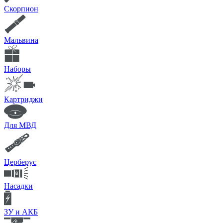
Скорпион
Мальвина
Наборы
Картриджи
Для МВД
Церберус
Насадки
ЗУ и АКБ