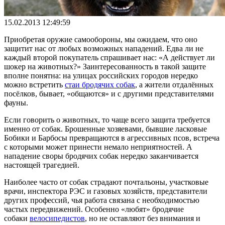
15.02.2013 12:49:59
Приобретая оружие самообороны, мы ожидаем, что оно
защитит нас от любых возможных нападений. Едва ли не
каждый второй покупатель спрашивает нас: «А действует ли
шокер на животных?» Заинтересованность в такой защите
вполне понятна: на улицах российских городов нередко
можно встретить
стаи бродячих собак
, а жители отдалённых
посёлков, бывает, «общаются» и с другими представителями
фауны.
Если говорить о животных, то чаще всего защита требуется
именно от собак. Брошенные хозяевами, бывшие ласковые
Бобики и Барбосы превращаются в агрессивных псов, встреча
с которыми может принести немало неприятностей. А
нападение своры бродячих собак нередко заканчивается
настоящей трагедией.
Наиболее часто от собак страдают почтальоны, участковые
врачи, инспектора РЭС и газовых хозяйств, представители
других профессий, чья работа связана с необходимостью
частых передвижений. Особенно «любят» бродячие
собаки
велосипедистов
, но не оставляют без внимания и