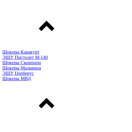
Шокеры Каракурт
ЭШУ Пистолет М-140
Шокеры Скорпион
Шокеры Мальвина
ЭШУ Церберус
Шокеры МВД