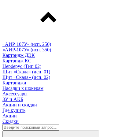
«АИР-107У» (исп. 250)
«АИР-107У» (исп. 350)
Картридж ДЭК
Картридж КС
Церберус (Тип 02)
Щит «Скала» (исп. 01)
Щит «Скала» (исп. 02)
Картриджи
Насадки к шокерам
Аксессуары
ЗУ и АКБ
Акции и скидки
Где купить
Акции
Скидки