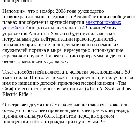
полицейского.
Напомним, что в ноябре 2008 года руководство
правоохранительного ведомства Великобритании сообщило о
планах приобретения крупной партии
электрошоковых
устройств
. Они должны поступить в 43 полицейских
управления Англии и Уэльса и будут использоваться
патрульными для нейтрализации правонарушителей,
поскольку британские полицейские одни из немногих
служителей порядка в мире, нерегулярно использующие
стрелковое оружие. На реализацию программы выделено
около 12 миллионов долларов.
Taser способен нейтрализовать человека электрошоком в 50
тысяч вольт. Пистолет похож на игрушечный, и получил свое
имя по названию детской приключенческой книжки «Том
Свифт и его электрическая винтовка» («Tom A. Swift and his
Electric Rifle»).
Он стреляет двумя шипами, которые цепляются к коже или
одежде и с помощью проводов дают электрический разряд,
причиняя сильную боль. При этом перед выстрелом
полицейский обязан трижды крикнуть: «Taser!»