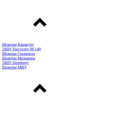
Шокеры Каракурт
ЭШУ Пистолет М-140
Шокеры Скорпион
Шокеры Мальвина
ЭШУ Церберус
Шокеры МВД