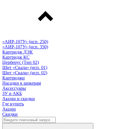
«АИР-107У» (исп. 250)
«АИР-107У» (исп. 350)
Картридж ДЭК
Картридж КС
Церберус (Тип 02)
Щит «Скала» (исп. 01)
Щит «Скала» (исп. 02)
Картриджи
Насадки к шокерам
Аксессуары
ЗУ и АКБ
Акции и скидки
Где купить
Акции
Скидки