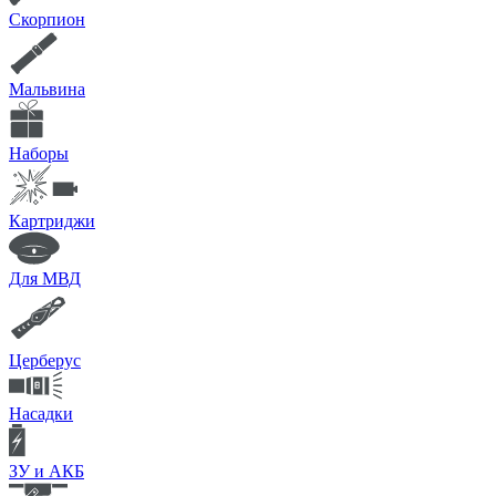
Скорпион
Мальвина
Наборы
Картриджи
Для МВД
Церберус
Насадки
ЗУ и АКБ