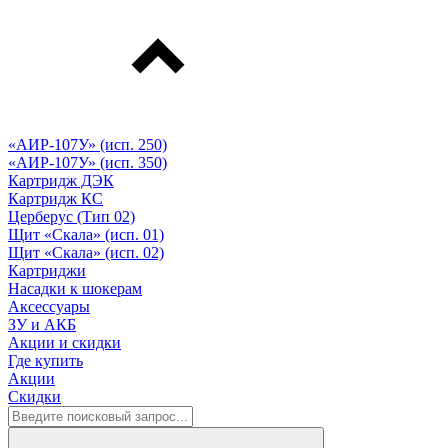
«АИР-107У» (исп. 250)
«АИР-107У» (исп. 350)
Картридж ДЭК
Картридж КС
Церберус (Тип 02)
Щит «Скала» (исп. 01)
Щит «Скала» (исп. 02)
Картриджи
Насадки к шокерам
Аксессуары
ЗУ и АКБ
Акции и скидки
Где купить
Акции
Скидки