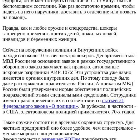
судорога, он может потерять сознание и 5 - 15 минут быть в
беспомощном состоянии. Как раз достаточно времени, чтобы
надеть на него наручники, доставить в отделение или позвать
на помощь.
Правда, как и любое оружие и спецсредства, шокеры
запрещено применять против детей, пожилых людей,
инвалидов и беременных женщин.
Сейчас на вооружении полиции и Внутренних войск
находится около 10 тысяч электрошокеров. Департамент тыла
МВД России на основании заявок в рамках государственного
оборонного заказа закупает, как правило, автономные
искровые разрядники АИР-107У. Эти устройства уже давно
имеются в органах внутренних дел. По этому поводу было
даже распоряжение правительства России. А приказом МВД
России были утверждены нормы обеспечения полицейских
подразделений этими специальными средствами. Сотрудники
имеют право применять их в соответствии со
статьей 21
Федерального закона «О полиции»
. За рубежом, в частности -
в США, электрошокеры полицией применяются с 70-х годов.
Такое оружие состоит и в арсеналах охранных структур. Для
частных предприятий оно более удобное, чем огнестрельное -
меньше мороки с лицензированием.
Законодательство
разрешает ЧОПам
приобретать эти