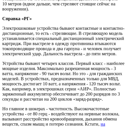
10 метров (вдвое дальше, чем стреляют стоящие сейчас на
вооружении).
Справка «РГ»
Электрошоковые устройства бывают контактные и контактно-
дистанционные, то есть - стреляющие. В стреляющую модель
устанавливается специальный дистанционный электрический
картридж. При выстреле в одежду противника втыкаются
токопроводящие провода и два гарпуна - и человек получает
электрический удар. Дальность выстрела - до пяти метров.
Устройства бывают четырех классов. Первый класс - наиболее
мощные изделия. Максимально разрешенная мощность - 3
ватта, напряжение - 90 тысяч вольт. Но это - для гражданских
моделей. В устройствах, предназначенных только для МВД,
мощность достигает 10 ватт, а напряжения - 120 тысяч вольт.
Как, например, в электрошоках серии «АИР». Полностью
заряженный аккумулятор обеспечивает до 200 разрядов по 3
секунды и рассчитан на 200 циклов «заряд-разряд».
Но главное в шокерах - частотность. Высокочастотные
устройства - от 80 герц - воздействуют на нервные волокна,
вызывают расстройство кровообращения, дыхания обмена
веществ, спазм мышц и потерю сознания. Кстати,
на