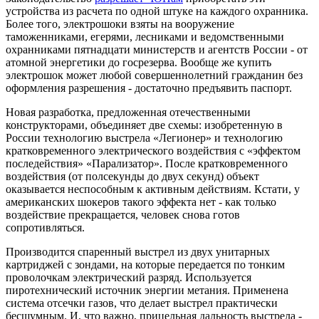
устройства из расчета по одной штуке на каждого охранника.
Более того, электрошоки взяты на вооружение
таможенниками, егерями, лесниками и ведомственными
охранниками пятнадцати министерств и агентств России - от
атомной энергетики до госрезерва. Вообще же купить
электрошок может любой совершеннолетний гражданин без
оформления разрешения - достаточно предъявить паспорт.
Новая разработка, предложенная отечественными
конструкторами, объединяет две схемы: изобретенную в
России технологию выстрела «Легионер» и технологию
кратковременного электрического воздействия с «эффектом
последействия» «Парализатор». После кратковременного
воздействия (от полсекунды до двух секунд) объект
оказывается неспособным к активным действиям. Кстати, у
американских шокеров такого эффекта нет - как только
воздействие прекращается, человек снова готов
сопротивляться.
Производится спаренный выстрел из двух унитарных
картриджей с зондами, на которые передается по тонким
проволочкам электрический разряд. Используется
пиротехнический источник энергии метания. Применена
система отсечки газов, что делает выстрел практически
бесшумным. И, что важно, прицельная дальность выстрела -