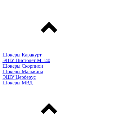
Шокеры Каракурт
ЭШУ Пистолет М-140
Шокеры Скорпион
Шокеры Мальвина
ЭШУ Церберус
Шокеры МВД