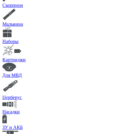
Скорпион
Мальвина
Наборы
Картриджи
Для МВД
Церберус
Насадки
ЗУ и АКБ