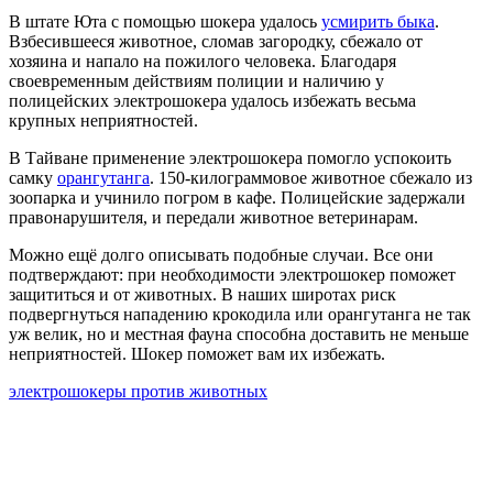
В штате Юта с помощью шокера удалось
усмирить быка
.
Взбесившееся животное, сломав загородку, сбежало от
хозяина и напало на пожилого человека. Благодаря
своевременным действиям полиции и наличию у
полицейских электрошокера удалось избежать весьма
крупных неприятностей.
В Тайване применение электрошокера помогло успокоить
самку
орангутанга
. 150-килограммовое животное сбежало из
зоопарка и учинило погром в кафе. Полицейские задержали
правонарушителя, и передали животное ветеринарам.
Можно ещё долго описывать подобные случаи. Все они
подтверждают: при необходимости электрошокер поможет
защититься и от животных. В наших широтах риск
подвергнуться нападению крокодила или орангутанга не так
уж велик, но и местная фауна способна доставить не меньше
неприятностей. Шокер поможет вам их избежать.
электрошокеры против животных