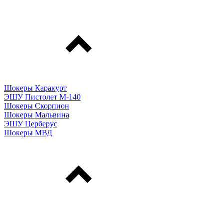
Шокеры Каракурт
ЭШУ Пистолет М-140
Шокеры Скорпион
Шокеры Мальвина
ЭШУ Церберус
Шокеры МВД