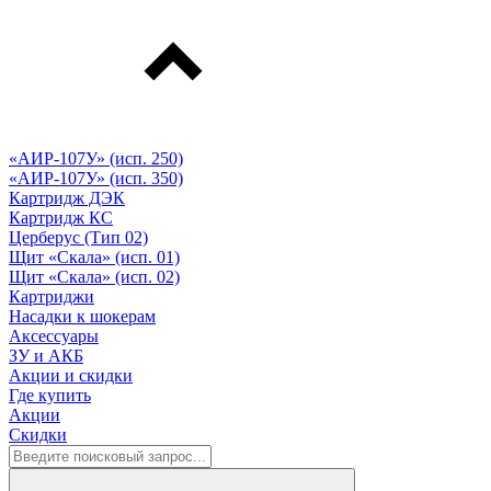
«АИР-107У» (исп. 250)
«АИР-107У» (исп. 350)
Картридж ДЭК
Картридж КС
Церберус (Тип 02)
Щит «Скала» (исп. 01)
Щит «Скала» (исп. 02)
Картриджи
Насадки к шокерам
Аксессуары
ЗУ и АКБ
Акции и скидки
Где купить
Акции
Скидки