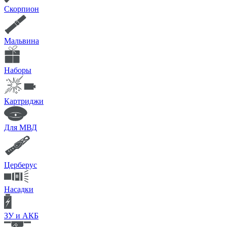
Скорпион
Мальвина
Наборы
Картриджи
Для МВД
Церберус
Насадки
ЗУ и АКБ