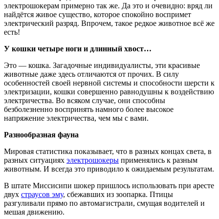
электрошокерам примерно так же. Да это и очевидно: вряд ли
найдётся живое существо, которое спокойно воспримет
электрический разряд. Впрочем, такое редкое животное всё же
есть!
У кошки четыре ноги и длинный хвост…
Это — кошка. Загадочные индивидуалисты, эти красивые
животные даже здесь отличаются от прочих. В силу
особенностей своей нервной системы и способности шерсти к
электризации, кошки совершенно равнодушны к воздействию
электричества. Во всяком случае, они способны
безболезненно воспринять намного более высокое
напряжение электричества, чем мы с вами.
Разнообразная фауна
Мировая статистика показывает, что в разных концах света, в
разных ситуациях
электрошокеры
применялись к разным
животным. И всегда это приводило к ожидаемым результатам.
В штате Миссисипи шокер пришлось использовать при аресте
двух
страусов эму
, сбежавших из зоопарка. Птицы
разгуливали прямо по автомагистрали, смущая водителей и
мешая движению.