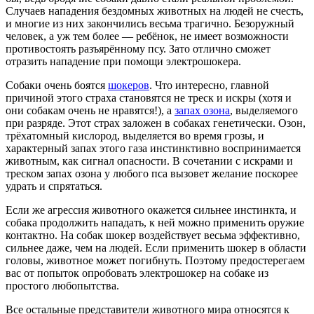
Случаев нападения бездомных животных на людей не счесть,
и многие из них закончились весьма трагично. Безоружный
человек, а уж тем более — ребёнок, не имеет возможности
противостоять разъярённому псу. Зато отлично сможет
отразить нападение при помощи электрошокера.
Собаки очень боятся
шокеров
. Что интересно, главной
причиной этого страха становятся не треск и искры (хотя и
они собакам очень не нравятся!), а
запах озона
, выделяемого
при разряде. Этот страх заложен в собаках генетически. Озон,
трёхатомный кислород, выделяется во время грозы, и
характерный запах этого газа инстинктивно воспринимается
животным, как сигнал опасности. В сочетании с искрами и
треском запах озона у любого пса вызовет желание поскорее
удрать и спрятаться.
Если же агрессия животного окажется сильнее инстинкта, и
собака продолжить нападать, к ней можно применить оружие
контактно. На собак шокер воздействует весьма эффективно,
сильнее даже, чем на людей. Если применить шокер в области
головы, животное может погибнуть. Поэтому предостерегаем
вас от попыток опробовать электрошокер на собаке из
простого любопытства.
Все остальные представители животного мира относятся к