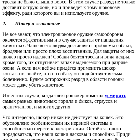
треска не было слышно вовсе. В этом случае разряд не только
доставит острую боль, но и приведёт к тому шоковому
эффекту, ради которого вы и используете оружие.
2.
Шокер и животные
Не все знают, что электрошоковое оружие самообороны
окажется эффективным и в случае защиты от нападения
животных. Чаще всего людям доставляют проблемы собаки,
бродячие или просто плохо воспитанные. Для защиты от них
шокер просто идеален! Собаки боятся треска и вида искры,
кроме того, их отпугивает запах выделяемого при разряде
озона. А если вам всё же придётся применить шокер
контактно, знайте, что на собаку он подействует весьма
болезненно. Будьте осторожны: разряд в области головы
может даже убить животное.
Известны случаи, когда электрошокер помогал
усмирить
самых разных животных: горилл и быков, страусов и
орангутангов, и многих других.
Что интересно, шокер никак не действует на кошек. Это
обусловлено особенностями их нервной системы и
способностью шерсти к электризации. Остаётся только
порадоваться, что наши кошки ласковы и спокойны. Приди
им в голову напасть на своих хозяев, нам пришлось бы