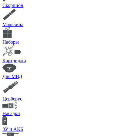
Скорпион
Мальвина
Наборы
Картриджи
Для МВД
Церберус
Насадки
ЗУ и АКБ