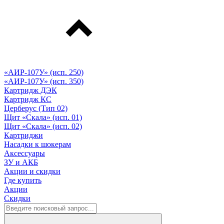
«АИР-107У» (исп. 250)
«АИР-107У» (исп. 350)
Картридж ДЭК
Картридж КС
Церберус (Тип 02)
Щит «Скала» (исп. 01)
Щит «Скала» (исп. 02)
Картриджи
Насадки к шокерам
Аксессуары
ЗУ и АКБ
Акции и скидки
Где купить
Акции
Скидки