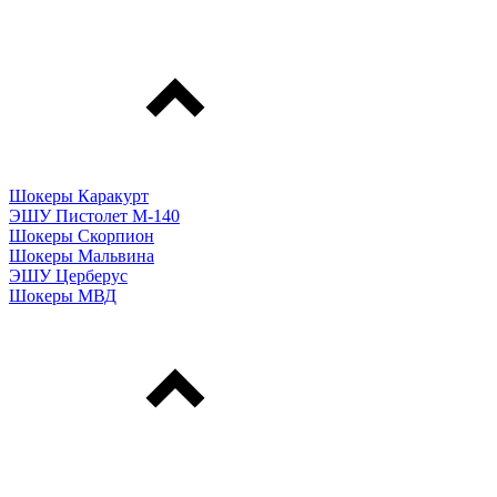
Шокеры Каракурт
ЭШУ Пистолет М-140
Шокеры Скорпион
Шокеры Мальвина
ЭШУ Церберус
Шокеры МВД