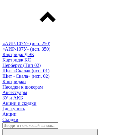
«АИР-107У» (исп. 250)
«АИР-107У» (исп. 350)
Картридж ДЭК
Картридж КС
Церберус (Тип 02)
Щит «Скала» (исп. 01)
Щит «Скала» (исп. 02)
Картриджи
Насадки к шокерам
Аксессуары
ЗУ и АКБ
Акции и скидки
Где купить
Акции
Скидки