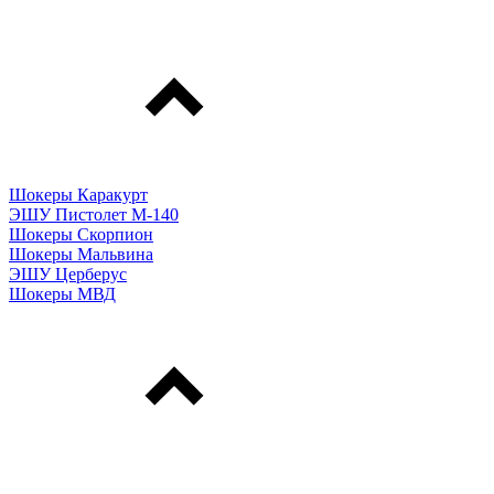
Шокеры Каракурт
ЭШУ Пистолет М-140
Шокеры Скорпион
Шокеры Мальвина
ЭШУ Церберус
Шокеры МВД