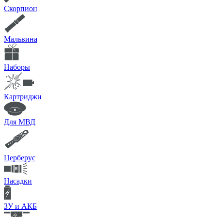
Скорпион
Мальвина
Наборы
Картриджи
Для МВД
Церберус
Насадки
ЗУ и АКБ