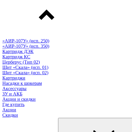
«АИР-107У» (исп. 250)
«АИР-107У» (исп. 350)
Картридж ДЭК
Картридж КС
Церберус (Тип 02)
Щит «Скала» (исп. 01)
Щит «Скала» (исп. 02)
Картриджи
Насадки к шокерам
Аксессуары
ЗУ и АКБ
Акции и скидки
Где купить
Акции
Скидки