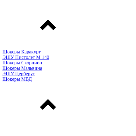
Шокеры Каракурт
ЭШУ Пистолет М-140
Шокеры Скорпион
Шокеры Мальвина
ЭШУ Церберус
Шокеры МВД