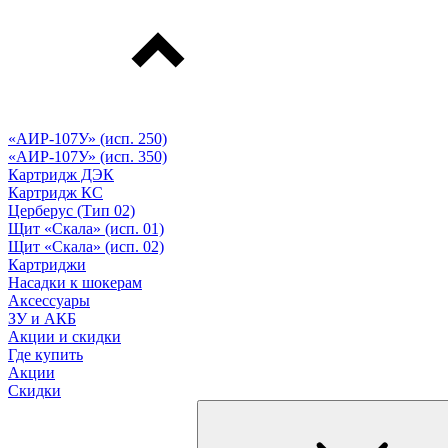
«АИР-107У» (исп. 250)
«АИР-107У» (исп. 350)
Картридж ДЭК
Картридж КС
Церберус (Тип 02)
Щит «Скала» (исп. 01)
Щит «Скала» (исп. 02)
Картриджи
Насадки к шокерам
Аксессуары
ЗУ и АКБ
Акции и скидки
Где купить
Акции
Скидки