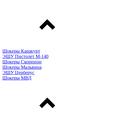
Шокеры Каракурт
ЭШУ Пистолет М-140
Шокеры Скорпион
Шокеры Мальвина
ЭШУ Церберус
Шокеры МВД