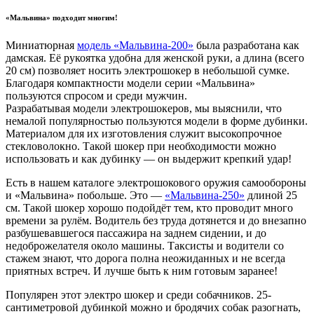
«Мальвина» подходит многим!
Миниатюрная
модель «Мальвина-200»
была разработана как
дамская. Её рукоятка удобна для женской руки, а длина (всего
20 см) позволяет носить электрошокер в небольшой сумке.
Благодаря компактности модели серии «Мальвина»
пользуются спросом и среди мужчин.
Разрабатывая модели электрошокеров, мы выяснили, что
немалой популярностью пользуются модели в форме дубинки.
Материалом для их изготовления служит высокопрочное
стекловолокно. Такой шокер при необходимости можно
использовать и как дубинку — он выдержит крепкий удар!
Есть в нашем каталоге электрошокового оружия самообороны
и «Мальвина» побольше. Это —
«Мальвина-250»
длиной 25
см. Такой шокер хорошо подойдёт тем, кто проводит много
времени за рулём. Водитель без труда дотянется и до внезапно
разбушевавшегося пассажира на заднем сидении, и до
недоброжелателя около машины. Таксисты и водители со
стажем знают, что дорога полна неожиданных и не всегда
приятных встреч. И лучше быть к ним готовым заранее!
Популярен этот электро шокер и среди собачников. 25-
сантиметровой дубинкой можно и бродячих собак разогнать,