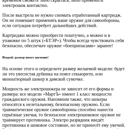
временем сможете либо скрыться, либо применить
электрошок контактно.
После выстрела не нужно снимать отработанный картридж.
Он не помешает применять ваше оружие для самообороны,
если ситуация потребует дальнейших действий.
Картриджи можно приобрести поштучно, а можно и в
упаковке по 5 штук («БТЭР»). Чтобы всегда чувствовать себя
безопасно, обеспечьте оружие «боеприпасами» заранее!
Второй: размер имеет значение!
На основе этого и определите размер желаемой модели: будет
ли это увесистая дубинка на поясе секьюрити, или
миниатюрный шокер в дамской сумочке.
Мощность же электрошокера не зависит от его формы и
размера: все модели «МартЪ» имеют 1 класс мощности
гражданского оружия. Напомним также, что шокеры
относятся к нелетальному, безопасному оружию. Если
травматическое оружие самообороны способно нанести
серьёзные увечья, то безопасное электрошоковое оружие не
травмирует противника. Электро разрядник введёт
противника в шоковое состояние, но не принесёт ему увечий.