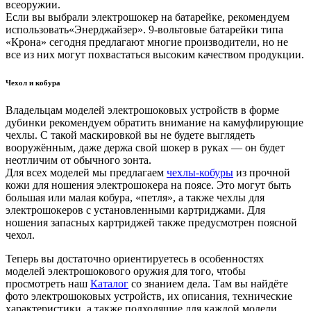
всеоружии.
Если вы выбрали электрошокер на батарейке, рекомендуем
использовать«Энерджайзер». 9-вольтовые батарейки типа
«Крона» сегодня предлагают многие производители, но не
все из них могут похвастаться высоким качеством продукции.
Чехол и кобура
Владельцам моделей электрошоковых устройств в форме
дубинки рекомендуем обратить внимание на камуфлирующие
чехлы. С такой маскировкой вы не будете выглядеть
вооружённым, даже держа свой шокер в руках — он будет
неотличим от обычного зонта.
Для всех моделей мы предлагаем
чехлы-кобуры
из прочной
кожи для ношения электрошокера на поясе. Это могут быть
большая или малая кобура, «петля», а также чехлы для
электрошокеров с установленными картриджами. Для
ношения запасных картриджей также предусмотрен поясной
чехол.
Теперь вы достаточно ориентируетесь в особенностях
моделей электрошокового оружия для того, чтобы
просмотреть наш
Каталог
со знанием дела. Там вы найдёте
фото электрошоковых устройств, их описания, технические
характеристики, а также подходящие для каждой модели