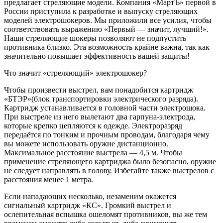
предлагает стреляющие модели. Компания «МартЪ» первой в
России приступила к разработке и выпуску стреляющих
моделей электрошокеров. Мы приложили все усилия, чтобы
соответствовать выражению «Первый — значит, лучший!».
Наши стреляющие шокеры позволяют не подпустить
противника близко. Эта возможность крайне важна, так как
значительно повышает эффективность вашей защиты!
Что значит «стреляющий» электрошокер?
Чтобы произвести выстрел, вам понадобится картридж
«БТЭР»(блок транспортировки электрического разряда).
Картридж устанавливается в головной части электрошока.
При выстреле из него вылетают два гарпуна-электрода,
которые крепко цепляются к одежде. Электроразряд
передаётся по тонким и прочным проводам, благодаря чему
вы можете использовать оружие дистанционно.
Максимальное расстояние выстрела — 4,5 м. Чтобы
применение стреляющего картриджа было безопасно, оружие
не следует направлять в голову. Избегайте также выстрелов с
расстояния менее 1 метра.
Если нападающих несколько, незаменим окажется
сигнальный картридж «КС». Громкий выстрел и
ослепительная вспышка ошеломят противников, вы же тем