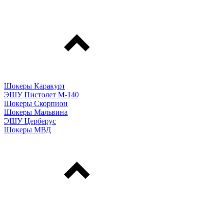
Шокеры Каракурт
ЭШУ Пистолет М-140
Шокеры Скорпион
Шокеры Мальвина
ЭШУ Церберус
Шокеры МВД