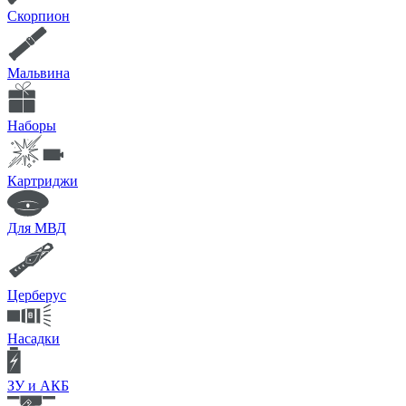
Скорпион
Мальвина
Наборы
Картриджи
Для МВД
Церберус
Насадки
ЗУ и АКБ