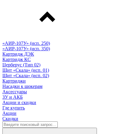
«АИР-107У» (исп. 250)
«АИР-107У» (исп. 350)
Картридж ДЭК
Картридж КС
Церберус (Тип 02)
Щит «Скала» (исп. 01)
Щит «Скала» (исп. 02)
Картриджи
Насадки к шокерам
Аксессуары
ЗУ и АКБ
Акции и скидки
Где купить
Акции
Скидки