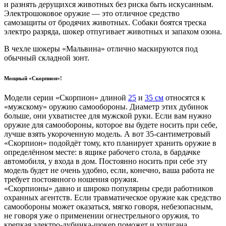
и разнять дерущихся животных без риска быть искусанным.
Электрошоковое оружие — это отличное средство
самозащиты от бродячих животных. Собаки боятся треска
электро разряда, шокер отпугивает животных и запахом озона.
В чехле шокеры «Мальвина» отлично маскируются под
обычный складной зонт.
Мощный «Скорпион»!
Модели серии «Скорпион» длиной
25
и
35 см
относятся к
«мужскому» оружию самообороны. Диаметр этих дубинок
больше, они ухватистее для мужской руки. Если вам нужно
оружие для самообороны, которое вы будете носить при себе,
лучше взять укороченную модель. А вот 35-сантиметровый
«Скорпион» подойдёт тому, кто планирует хранить оружие в
определённом месте: в ящике рабочего стола, в бардачке
автомобиля, у входа в дом. Постоянно носить при себе эту
модель будет не очень удобно, если, конечно, ваша работа не
требует постоянного ношения оружия.
«Скорпионы» давно и широко популярны среди работников
охранных агентств. Если травматическое оружие как средство
самообороны может оказаться, мягко говоря, небезопасным,
не говоря уже о применении огнестрельного оружия, то
крепкая электро-дубинка-шокер поможет и хулигана