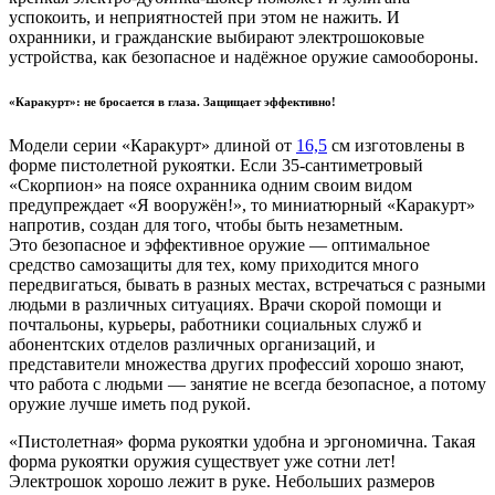
успокоить, и неприятностей при этом не нажить. И
охранники, и гражданские выбирают электрошоковые
устройства, как безопасное и надёжное оружие самообороны.
«Каракурт»: не бросается в глаза. Защищает эффективно!
Модели серии «Каракурт» длиной от
16,5
см изготовлены в
форме пистолетной рукоятки. Если 35-сантиметровый
«Скорпион» на поясе охранника одним своим видом
предупреждает «Я вооружён!», то миниатюрный «Каракурт»
напротив, создан для того, чтобы быть незаметным.
Это безопасное и эффективное оружие — оптимальное
средство самозащиты для тех, кому приходится много
передвигаться, бывать в разных местах, встречаться с разными
людьми в различных ситуациях. Врачи скорой помощи и
почтальоны, курьеры, работники социальных служб и
абонентских отделов различных организаций, и
представители множества других профессий хорошо знают,
что работа с людьми — занятие не всегда безопасное, а потому
оружие лучше иметь под рукой.
«Пистолетная» форма рукоятки удобна и эргономична. Такая
форма рукоятки оружия существует уже сотни лет!
Электрошок хорошо лежит в руке. Небольших размеров