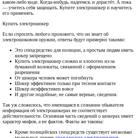
каком-либо виде. Когда-нибудь, надеемся, и дорастёт. А пока
— учитесь себя защищать. Купите электрошокер и научитесь
его применять.
Купить электрошокер
Если спросить любого прохожего, что он знает об
электрошоковом оружии, ответы будут примерно такими:
Это спецсредство для полиции, а простым людям иметь
шокер запрещено
Купить электрошокер сложно и хлопотно из-за
бумажной волокиты, связанной с оформлением
разрешения
От шокера человек может погибнуть
Шокер эффективен только при тесном контакте
Шокер неэффективен вовсе
И другие подобные, не самые верные, сведения.
Так уж сложилось, что имеющаяся в сознании обывателя
информация об электрошокерах не соответствует
действительности. Основная часть сведений о шокерах имеет
характер мифов, а не фактов. Факты же таковы:
Кроме полицейских спецсредств существует несколько
модельных линеек
гражданских электрошокеров
,