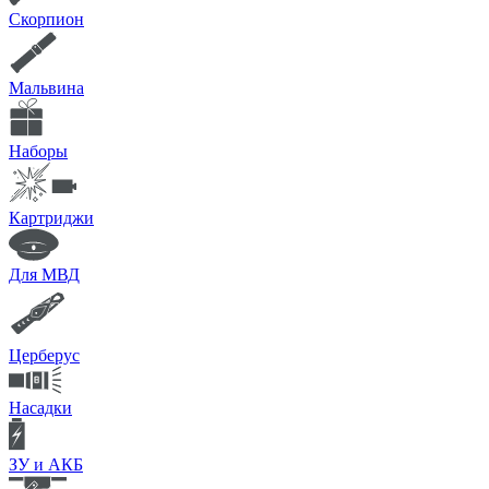
Скорпион
Мальвина
Наборы
Картриджи
Для МВД
Церберус
Насадки
ЗУ и АКБ