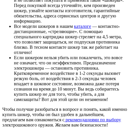
и не позволяет покупать и применять такие «шокеры».
Перед покупкой всегда уточняйте, кем произведен
шокер, узнайте контакты изготовителя, гарантийные
обязательства, адреса сервисных центров и другую
информацию.
Все модели шокеров в нашем
каталоге
— контактно-
дистанционные, «стреляющие». C помощью
специального картриджа шокер стреляет на 4,5 метра,
что позволяет защищаться, не подпуская противника
близко. В тесном контакте шокер так же работает на
отлично!
Если шокером нельзя убить или покалечить, это вовсе
не означает, что он неэффективен. Предназначение
электрошокера — остановить противника.
Кратковременное воздействие в 1-2 секунды вызовет
резкую боль, от воздействия в 2-3 секунды человек
впадает в шоковое состояние, возможна даже потеря
сознания на время до 10 минут. Вы ведь собираетесь
купить шокер не для того, чтобы убить, а для
самозащиты? Вот для этой цели он незаменим!
Чтобы получше разобраться в вопросе и понять, какой именно
купить шокер, чтобы он был удобен в дальнейшем,
предлагаем вам ознакомиться с
рекомендациями по выбору
электрошокового оружия. Желаем вам безопасности!