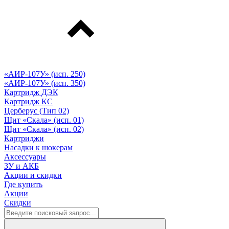
«АИР-107У» (исп. 250)
«АИР-107У» (исп. 350)
Картридж ДЭК
Картридж КС
Церберус (Тип 02)
Щит «Скала» (исп. 01)
Щит «Скала» (исп. 02)
Картриджи
Насадки к шокерам
Аксессуары
ЗУ и АКБ
Акции и скидки
Где купить
Акции
Скидки