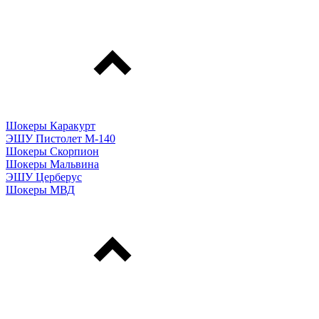
Шокеры Каракурт
ЭШУ Пистолет М-140
Шокеры Скорпион
Шокеры Мальвина
ЭШУ Церберус
Шокеры МВД