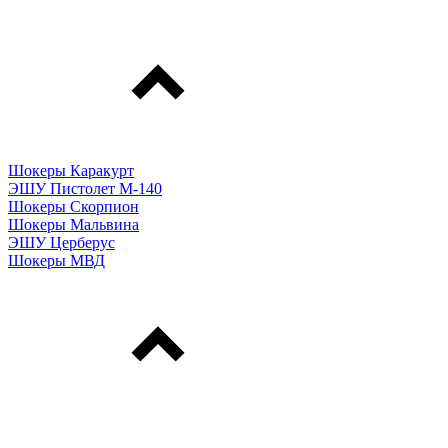
Шокеры Каракурт
ЭШУ Пистолет М-140
Шокеры Скорпион
Шокеры Мальвина
ЭШУ Церберус
Шокеры МВД