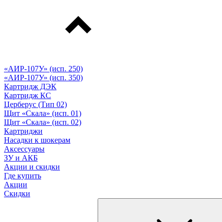
«АИР-107У» (исп. 250)
«АИР-107У» (исп. 350)
Картридж ДЭК
Картридж КС
Церберус (Тип 02)
Щит «Скала» (исп. 01)
Щит «Скала» (исп. 02)
Картриджи
Насадки к шокерам
Аксессуары
ЗУ и АКБ
Акции и скидки
Где купить
Акции
Скидки