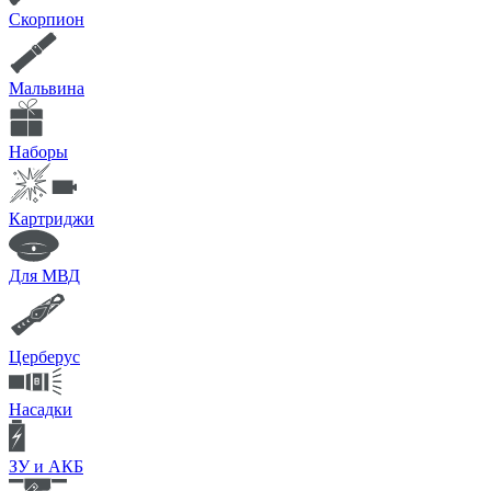
Скорпион
Мальвина
Наборы
Картриджи
Для МВД
Церберус
Насадки
ЗУ и АКБ