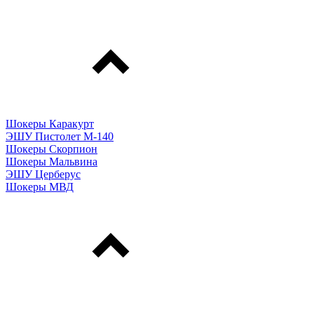
Шокеры Каракурт
ЭШУ Пистолет М-140
Шокеры Скорпион
Шокеры Мальвина
ЭШУ Церберус
Шокеры МВД