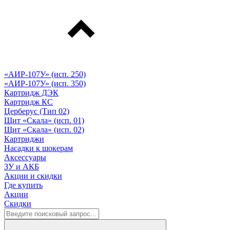
«АИР-107У» (исп. 250)
«АИР-107У» (исп. 350)
Картридж ДЭК
Картридж КС
Церберус (Тип 02)
Щит «Скала» (исп. 01)
Щит «Скала» (исп. 02)
Картриджи
Насадки к шокерам
Аксессуары
ЗУ и АКБ
Акции и скидки
Где купить
Акции
Скидки