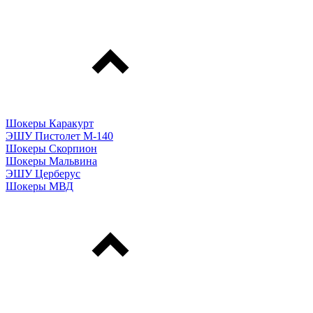
Шокеры Каракурт
ЭШУ Пистолет М-140
Шокеры Скорпион
Шокеры Мальвина
ЭШУ Церберус
Шокеры МВД