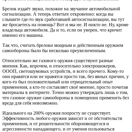
Брелок издаёт звуки, похожие на звучание автомобильной
сигнализации. А теперь ответьте откровенно: когда вы
слышите где-то звук сработавшей автосигнализации, вы тут
же бросаетесь на помощь? Вот и мы не. И никто не. Ну, кроме
владельца автомобиля. Да и то, если он уверен, что кричит
именно его машина.
Так что, считать брелоки мощным и действенным оружием
самообороны было бы несколько преувеличенным.
Относительно же газового оружия существуют разные
мнения. Как, впрочем, и относительно электрошокеров,
ОООП, светошумовых устройств, и всего прочего. Кому-то
они нравятся или не нравятся просто так, без явных причин, у
кого-то был положительный или отрицательный опыт
применения, а кто-то составляет своё мнение, просто почитав
материалы в интернете. Точно можно утверждать лишь о том,
что газовое оружие самообороны в помещении применить без
вреда для себя невозможно.
Идеального на 200% оружия попросту не существует.
Эффективность любого оружия зависит и от обстоятельств
применения, и от решительности обороняющегося и
агрессивности нападающего, и от умения пользоваться