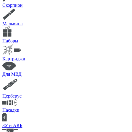
Скорпион
Мальвина
Наборы
Картриджи
Для МВД
Церберус
Насадки
ЗУ и АКБ