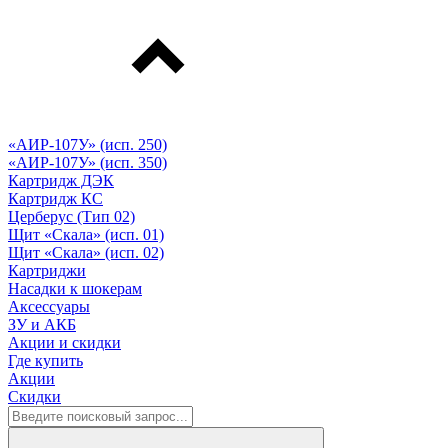
«АИР-107У» (исп. 250)
«АИР-107У» (исп. 350)
Картридж ДЭК
Картридж КС
Церберус (Тип 02)
Щит «Скала» (исп. 01)
Щит «Скала» (исп. 02)
Картриджи
Насадки к шокерам
Аксессуары
ЗУ и АКБ
Акции и скидки
Где купить
Акции
Скидки