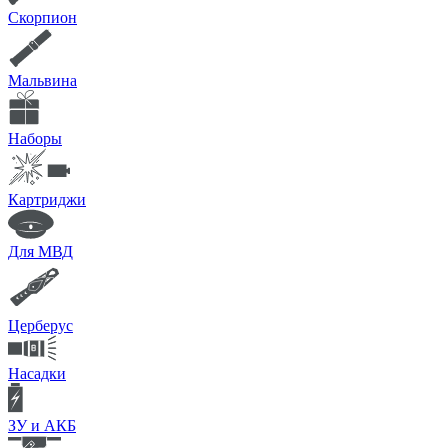
Скорпион
Мальвина
Наборы
Картриджи
Для МВД
Церберус
Насадки
ЗУ и АКБ