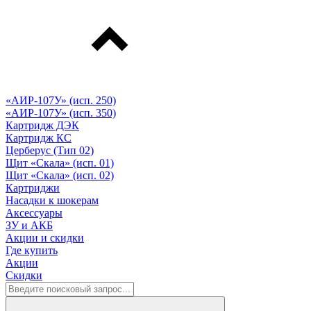
«АИР-107У» (исп. 250)
«АИР-107У» (исп. 350)
Картридж ДЭК
Картридж КС
Церберус (Тип 02)
Щит «Скала» (исп. 01)
Щит «Скала» (исп. 02)
Картриджи
Насадки к шокерам
Аксессуары
ЗУ и АКБ
Акции и скидки
Где купить
Акции
Скидки