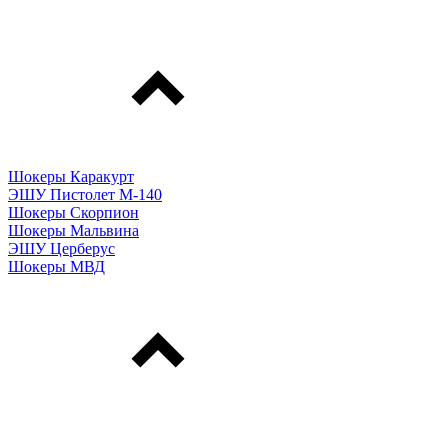
Шокеры Каракурт
ЭШУ Пистолет М-140
Шокеры Скорпион
Шокеры Мальвина
ЭШУ Церберус
Шокеры МВД