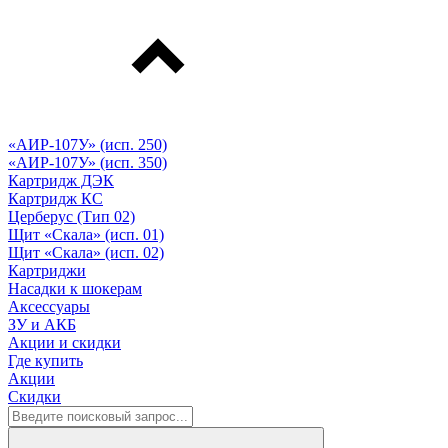
«АИР-107У» (исп. 250)
«АИР-107У» (исп. 350)
Картридж ДЭК
Картридж КС
Церберус (Тип 02)
Щит «Скала» (исп. 01)
Щит «Скала» (исп. 02)
Картриджи
Насадки к шокерам
Аксессуары
ЗУ и АКБ
Акции и скидки
Где купить
Акции
Скидки