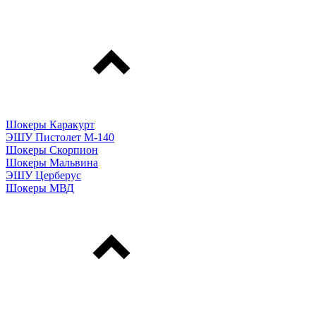
Шокеры Каракурт
ЭШУ Пистолет М-140
Шокеры Скорпион
Шокеры Мальвина
ЭШУ Церберус
Шокеры МВД