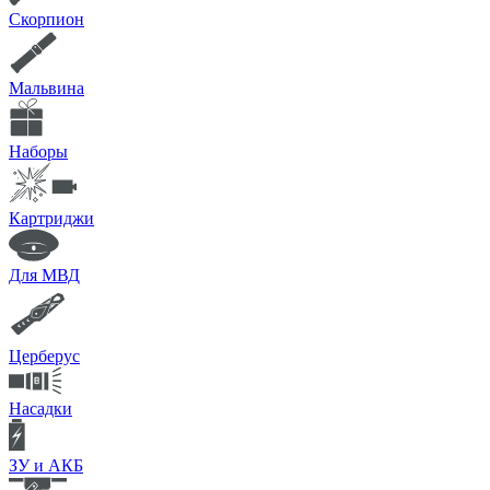
Скорпион
Мальвина
Наборы
Картриджи
Для МВД
Церберус
Насадки
ЗУ и АКБ