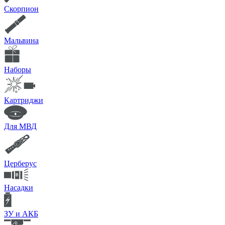
Скорпион
Мальвина
Наборы
Картриджи
Для МВД
Церберус
Насадки
ЗУ и АКБ