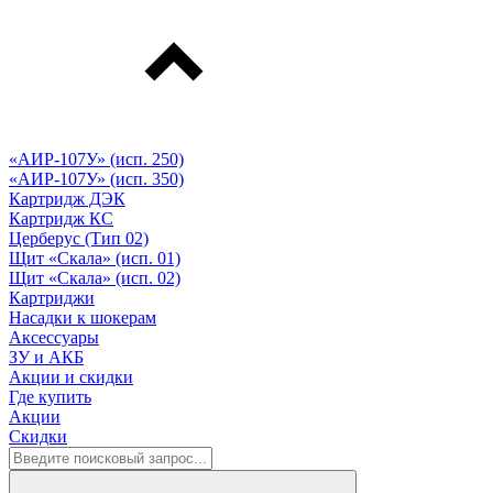
«АИР-107У» (исп. 250)
«АИР-107У» (исп. 350)
Картридж ДЭК
Картридж КС
Церберус (Тип 02)
Щит «Скала» (исп. 01)
Щит «Скала» (исп. 02)
Картриджи
Насадки к шокерам
Аксессуары
ЗУ и АКБ
Акции и скидки
Где купить
Акции
Скидки