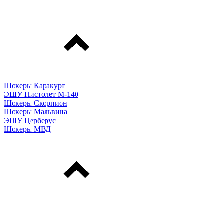
Шокеры Каракурт
ЭШУ Пистолет М-140
Шокеры Скорпион
Шокеры Мальвина
ЭШУ Церберус
Шокеры МВД