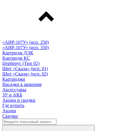
«АИР-107У» (исп. 250)
«АИР-107У» (исп. 350)
Картридж ДЭК
Картридж КС
Церберус (Тип 02)
Щит «Скала» (исп. 01)
Щит «Скала» (исп. 02)
Картриджи
Насадки к шокерам
Аксессуары
ЗУ и АКБ
Акции и скидки
Где купить
Акции
Скидки