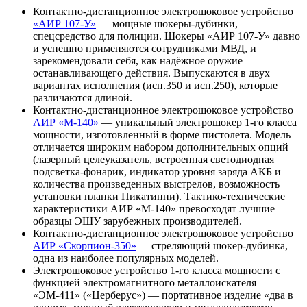
Контактно-дистанционное электрошоковое устройство
«АИР 107-У»
— мощные шокеры-дубинки,
спецсредство для полиции. Шокеры «АИР 107-У» давно
и успешно применяются сотрудниками МВД, и
зарекомендовали себя, как надёжное оружие
останавливающего действия. Выпускаются в двух
вариантах исполнения (исп.350 и исп.250), которые
различаются длиной.
Контактно-дистанционное электрошоковое устройство
АИР «М-140»
— уникальный электрошокер 1-го класса
мощности, изготовленный в форме пистолета. Модель
отличается широким набором дополнительных опций
(лазерный целеуказатель, встроенная светодиодная
подсветка-фонарик, индикатор уровня заряда АКБ и
количества произведенных выстрелов, возможность
установки планки Пикатинни). Тактико-технические
характеристики АИР «М-140» превосходят лучшие
образцы ЭШУ зарубежных производителей.
Контактно-дистанционное электрошоковое устройство
АИР «Скорпион-350»
—
стреляющий шокер-дубинка,
одна из наиболее популярных моделей.
Электрошоковое устройство 1-го класса мощности с
функцией электромагнитного металлоискателя
«ЭМ-411» («Церберус»)
— портативное изделие «два в