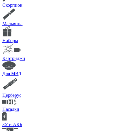
Скорпион
Мальвина
Наборы
Картриджи
Для МВД
Церберус
Насадки
ЗУ и АКБ