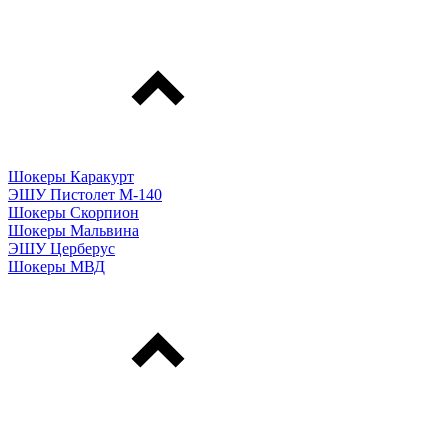
Шокеры Каракурт
ЭШУ Пистолет М-140
Шокеры Скорпион
Шокеры Мальвина
ЭШУ Церберус
Шокеры МВД