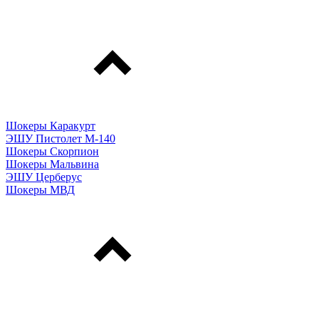
Шокеры Каракурт
ЭШУ Пистолет М-140
Шокеры Скорпион
Шокеры Мальвина
ЭШУ Церберус
Шокеры МВД