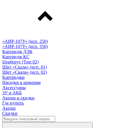
«АИР-107У» (исп. 250)
«АИР-107У» (исп. 350)
Картридж ДЭК
Картридж КС
Церберус (Тип 02)
Щит «Скала» (исп. 01)
Щит «Скала» (исп. 02)
Картриджи
Насадки к шокерам
Аксессуары
ЗУ и АКБ
Акции и скидки
Где купить
Акции
Скидки