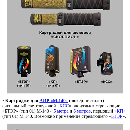
•
Картриджи для
АИР «М-140»
(шокер-пистолет) —
сигнальный светозвуковой «
КСС
», «круглые» стреляющие
«БТЭР» (тип 01) М-140
4,5 метра
и
6 метров
, перцовый «
КП
»
(тип 01) М-140. Возможно применение стреляющего «
БТЭР
».