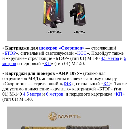
•
Картриджи для
шокеров «Скорпион»
— стреляющий
«
БТЭР
», сигнальный светозвуковой «
КСС
». Подойдут также
и «круглые» стреляющие «БТЭР» (тип 01) М-140
4,5 метра
и
6
метров
и перцовый «
КП
» (тип 01) М-140.
•
Картрджи для шокеров «АИР-107У»
(только для
сотрудников МВД), аналогичны вышеуказанному шокеру
«Скорпион» — стреляющий «
ДЭК
», сигнальный «
КС
». Также
допустимо применение «круглых» картриджей «БТЭР» (тип
01) М-140
4,5 метра
и
6 метров
, и перцового картриджа «
КП
»
(тип 01) М-140.