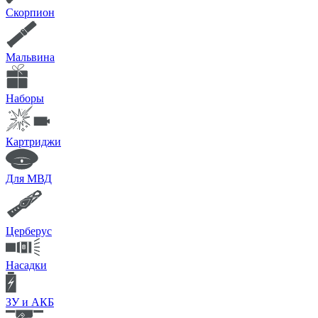
Скорпион
Мальвина
Наборы
Картриджи
Для МВД
Церберус
Насадки
ЗУ и АКБ