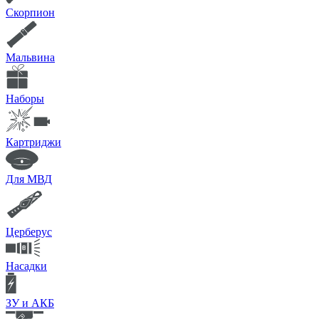
Скорпион
Мальвина
Наборы
Картриджи
Для МВД
Церберус
Насадки
ЗУ и АКБ