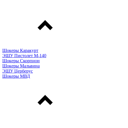
Шокеры Каракурт
ЭШУ Пистолет М-140
Шокеры Скорпион
Шокеры Мальвина
ЭШУ Церберус
Шокеры МВД