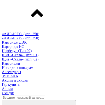
«АИР-107У» (исп. 250)
«АИР-107У» (исп. 350)
Картридж ДЭК
Картридж КС
Церберус (Тип 02)
Щит «Скала» (исп. 01)
Щит «Скала» (исп. 02)
Картриджи
Насадки к шокерам
Аксессуары
ЗУ и АКБ
Акции и скидки
Где купить
Акции
Скидки