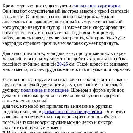
Кроме стреляющих существуют и
сигнальные картриджи
.
Они издают оглушительный выстрел вместе с яркой световой
вспышкой. С помощью сигнального картриджа можно
ошеломить нападающих: внезапный выстрел со вспышкой
кого угодно введут в ступор! Поможет он и свору бродячих
собак отпугнуть, и подать сигнал бедствия. Например,
заблудившись в лесу, лучше выстрелить, чем кричать «Ау!»:
картридж стреляет громче, чем человек сумеет крикнуть.
Для велосипедистов, молодых мам, прогуливающих в парке
малышей, и всех, кому может понадобиться защита от собак,
подойдёт дубинка длиной
20
-
25
см. Такой шокер не занимает
много места, его без труда можно носить в сумке или кармане.
Если вы не планируете носить шокер с собой, а хотите иметь
оружие под рукой для защиты дома, положите в прихожей
дубинку
подлиннее и помощнее
. Шокеры в форме дубинок
делают из высокопрочного стекловолокна, они выдержат
самые крепкие удары!
Для тех, кто не хочет привлекать внимание к оружию,
подойдут модели в
форме пистолетной рукоятки
. Они будут
совершенно незаметны в кармане куртки или в кобуре на
поясе. Из такой кобуры оружие можно легко и быстро
выхватить в нужный момент.
В Интернете вы сможете найти немало подробной