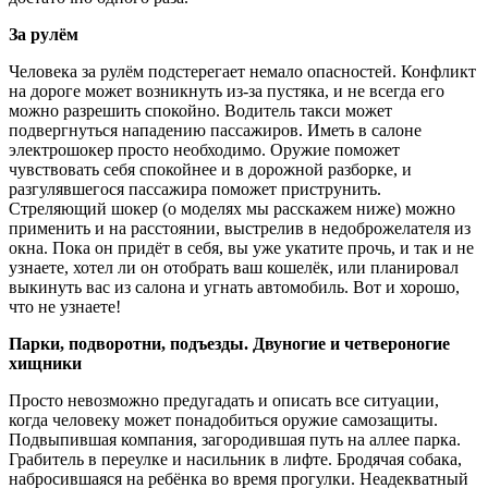
За рулём
Человека за рулём подстерегает немало опасностей. Конфликт
на дороге может возникнуть из-за пустяка, и не всегда его
можно разрешить спокойно. Водитель такси может
подвергнуться нападению пассажиров. Иметь в салоне
электрошокер просто необходимо. Оружие поможет
чувствовать себя спокойнее и в дорожной разборке, и
разгулявшегося пассажира поможет приструнить.
Стреляющий шокер (о моделях мы расскажем ниже) можно
применить и на расстоянии, выстрелив в недоброжелателя из
окна. Пока он придёт в себя, вы уже укатите прочь, и так и не
узнаете, хотел ли он отобрать ваш кошелёк, или планировал
выкинуть вас из салона и угнать автомобиль. Вот и хорошо,
что не узнаете!
Парки, подворотни, подъезды. Двуногие и четвероногие
хищники
Просто невозможно предугадать и описать все ситуации,
когда человеку может понадобиться оружие самозащиты.
Подвыпившая компания, загородившая путь на аллее парка.
Грабитель в переулке и насильник в лифте. Бродячая собака,
набросившаяся на ребёнка во время прогулки. Неадекватный