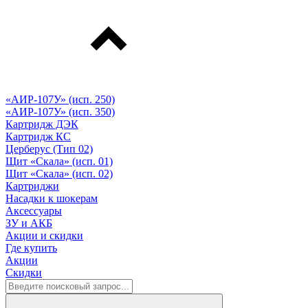
«АИР-107У» (исп. 250)
«АИР-107У» (исп. 350)
Картридж ДЭК
Картридж КС
Церберус (Тип 02)
Щит «Скала» (исп. 01)
Щит «Скала» (исп. 02)
Картриджи
Насадки к шокерам
Аксессуары
ЗУ и АКБ
Акции и скидки
Где купить
Акции
Скидки