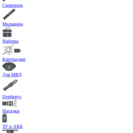
Скорпион
Мальвина
Наборы
Картриджи
Для МВД
Церберус
Насадки
ЗУ и АКБ