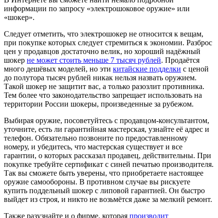
информации по запросу «электрошоковое оружие» или
«шокер».
Следует отметить, что электрошокер не относится к вещам,
при покупке которых следует стремиться к экономии. Разброс
цен у продавцов достаточно велик, но хороший надёжный
шокер
не может стоить меньше 7 тысяч рублей
. Продаётся
много дешёвых моделей, но эти
китайские подделки
с ценой
до полутора тысяч рублей никак нельзя назвать оружием.
Такой шокер не защитит вас, а только разозлит противника.
Тем более что законодательство запрещает использовать на
территории России шокеры, произведенные за рубежом.
Выбирая оружие, посоветуйтесь с продавцом-консультантом,
уточните, есть ли гарантийная мастерская, узнайте её адрес и
телефон. Обязательно позвоните по предоставленному
номеру, и убедитесь, что мастерская существует и все
гарантии, о которых рассказал продавец, действительны. При
покупке требуйте сертификат с синей печатью производителя.
Так вы сможете быть уверены, что приобретаете настоящее
оружие самообороны. В противном случае вы рискуете
купить поддельный шокер с липовой гарантией. Он быстро
выйдет из строя, и никто не возьмётся даже за мелкий ремонт.
Также разузнайте и о фирме, которая
производит