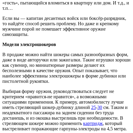
«гость», пытающийся вломиться в квартиру или дом. И т.д., и
т.п…
Если вы — капитан десантных войск или боксёр-разрядник,
то найдёте способ решить проблему. Но даже и крепкому
мужчине порой не помешает эффективное оружие
самозащиты.
Модели электрошокеров
В продаже можно найти шокеры самых разнообразных форм,
даже в виде авторучки или зажигалки. Такие игрушки хороши
как сувенир, но миниатюрные размеры делают их
бесполезными в качестве оружия. Опыт показывает, что
наиболее эффективны электрошокеры в форме дубинки или
пистолетной рукоятки.
Выбирая форму оружия, руководствоваться следует не
критерием «нравится-не нравится», а возможными
ситуациями применения. К примеру, автомобилисту лучше
иметь стреляющий шокер-дубинку длиной
25
-
30
см. Таким и
неадекватного пассажира на заднем сидении без труда
достанешь, и из окошка выстрелишь при необходимости. В
стреляющем шокере можно применить
картридж
, который
выстреливает поражающие гарпуны-электроды на 4,5 метра.