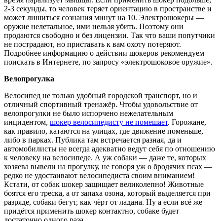
2-3 секунды, то человек теряет ориентацию в пространстве и
может лишиться сознания минут на 10. Электрошокеры —
оружие нелетальное, ими нельзя убить. Поэтому они
продаются свободно и без лицензии. Так что ваши попутчики
не пострадают, но приставать к вам охоту потеряют.
Подробнее информацию о действии шокеров рекомендуем
поискать в Интернете, по запросу «электрошоковое оружие».
Велопрогулка
Велосипед не только удобный городской транспорт, но и
отличный спортивный тренажёр. Чтобы удовольствие от
велопрогулки не было испорчено нежелательным
инцидентом,
шокер велосипедисту не помешает
. Горожане,
как правило, катаются на улицах, где движение поменьше,
либо в парках. Публика там встречается разная, да и
автомобилисты не всегда адекватно ведут себя по отношению
к человеку на велосипеде. А уж собаки — даже те, которых
хозяева вывели на прогулку, не говоря уж о бродячих псах —
редко не удостаивают велосипедиста своим вниманием!
Кстати, от собак шокер защищает великолепно! Животные
боятся его треска, а от запаха озона, который выделяется при
разряде, собаки бегут, как чёрт от ладана. Ну а если всё же
придётся применить шокер контактно, собаке будет
достаточно одного раза.