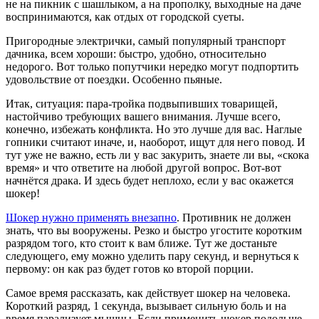
не на пикник с шашлыком, а на прополку, выходные на даче
воспринимаются, как отдых от городской суеты.
Пригородные электрички, самый популярный транспорт
дачника, всем хороши: быстро, удобно, относительно
недорого. Вот только попутчики нередко могут подпортить
удовольствие от поездки. Особенно пьяные.
Итак, ситуация: пара-тройка подвыпивших товарищей,
настойчиво требующих вашего внимания. Лучше всего,
конечно, избежать конфликта. Но это лучше для вас. Наглые
гопники считают иначе, и, наоборот, ищут для него повод. И
тут уже не важно, есть ли у вас закурить, знаете ли вы, «скока
время» и что ответите на любой другой вопрос. Вот-вот
начнётся драка. И здесь будет неплохо, если у вас окажется
шокер!
Шокер нужно применять внезапно
. Противник не должен
знать, что вы вооружены. Резко и быстро угостите коротким
разрядом того, кто стоит к вам ближе. Тут же достаньте
следующего, ему можно уделить пару секунд, и вернуться к
первому: он как раз будет готов ко второй порции.
Самое время рассказать, как действует шокер на человека.
Короткий разряд, 1 секунда, вызывает сильную боль и на
время парализует мышцы. Если применить шокер подольше,