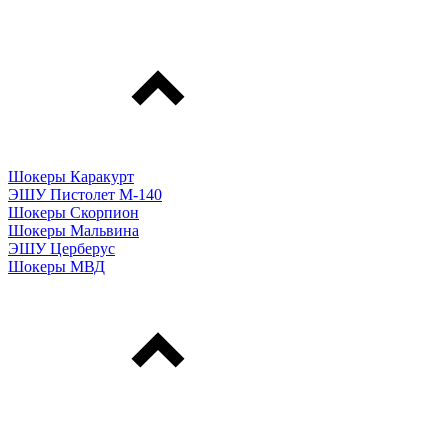
Шокеры Каракурт
ЭШУ Пистолет М-140
Шокеры Скорпион
Шокеры Мальвина
ЭШУ Церберус
Шокеры МВД